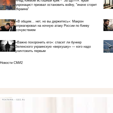
«Над Киевом истошный крик - "За Що?!!»: ярый
укронацист призвал остановить войну, "иначе сгорит
Украина"
«В общем… нет, но вы держитесь»: Макрон
отреагировал на ночную атаку России по Киеву
сочувствием
«Важно похоронить его»: спасет ли бункер
Зеленского украинскую «верхушку» — кого надо
уничтожить первым
Новости СМИ2
РЕКЛАМА • ISEE.RU