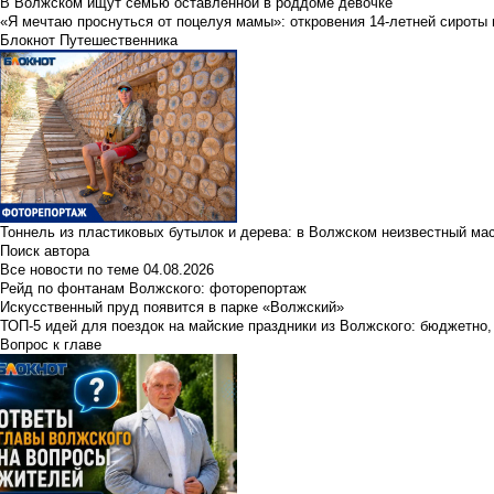
В Волжском ищут семью оставленной в роддоме девочке
«Я мечтаю проснуться от поцелуя мамы»: откровения 14-летней сироты 
Блокнот Путешественника
Тоннель из пластиковых бутылок и дерева: в Волжском неизвестный ма
Поиск автора
Все новости по теме
04.08.2026
Рейд по фонтанам Волжского: фоторепортаж
Искусственный пруд появится в парке «Волжский»
ТОП-5 идей для поездок на майские праздники из Волжского: бюджетно,
Вопрос к главе