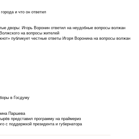
города и что он ответил
итые дворы: Игорь Воронин ответил на неудобные вопросы волжан
 Волжского на вопросы жителей
кнот» публикует честные ответы Игоря Воронина на вопросы волжан
боры в Госдуму
Ирина Паршева
тырёв представил программу на праймериз
го с поддержкой президента и губернатора