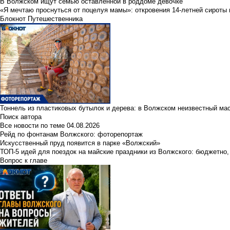
В Волжском ищут семью оставленной в роддоме девочке
«Я мечтаю проснуться от поцелуя мамы»: откровения 14-летней сироты 
Блокнот Путешественника
Тоннель из пластиковых бутылок и дерева: в Волжском неизвестный ма
Поиск автора
Все новости по теме
04.08.2026
Рейд по фонтанам Волжского: фоторепортаж
Искусственный пруд появится в парке «Волжский»
ТОП-5 идей для поездок на майские праздники из Волжского: бюджетно,
Вопрос к главе