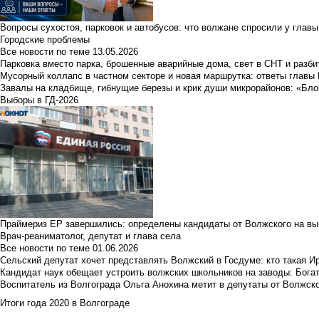
Вопросы сухостоя, парковок и автобусов: что волжане спросили у главы 
Городские проблемы
Все новости по теме
13.05.2026
Парковка вместо парка, брошенные аварийные дома, свет в СНТ и разб
Мусорный коллапс в частном секторе и новая маршрутка: ответы главы
Завалы на кладбище, гибнущие березы и крик души микрорайонов: «Бло
Выборы в ГД-2026
Праймериз ЕР завершились: определены кандидаты от Волжского на вы
Врач-реаниматолог, депутат и глава села
Все новости по теме
01.06.2026
Сельский депутат хочет представлять Волжский в Госдуме: кто такая 
Кандидат наук обещает устроить волжских школьников на заводы: Бога
Воспитатель из Волгограда Ольга Анохина метит в депутаты от Волжско
Итоги года 2020 в Волгограде