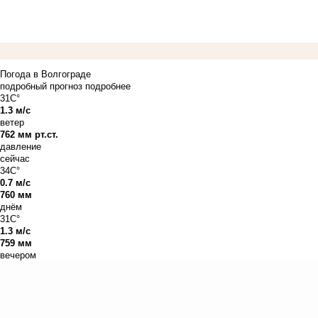
Погода в Волгограде
подробный прогноз
подробнее
31C°
1.3 м/с
ветер
762 мм рт.ст.
давление
сейчас
34C°
0.7 м/с
760 мм
днём
31C°
1.3 м/с
759 мм
вечером