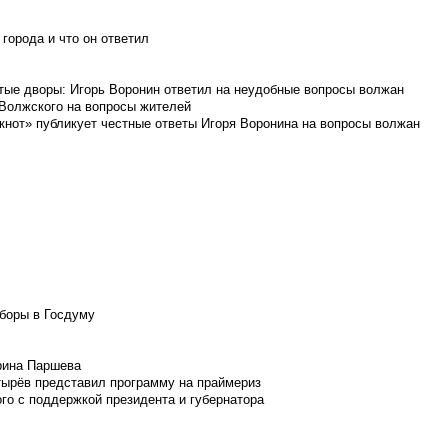
города и что он ответил
итые дворы: Игорь Воронин ответил на неудобные вопросы волжан
 Волжского на вопросы жителей
кнот» публикует честные ответы Игоря Воронина на вопросы волжан
боры в Госдуму
Ирина Паршева
тырёв представил программу на праймериз
го с поддержкой президента и губернатора