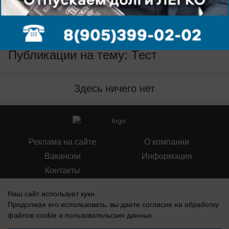
Подпишись
на нас в телеграм
Публикации на тему: Тест
Здесь ничего нет
Реклама на сайте
О компании
Вакансии
Информация
Контакты
Наш сайт использует куки.
Продолжая его использовать, вы даете согласие на обработку
файлов cookie
и пользовательских данных.
Свидетельство о регистрации СМИ: Эл № ФС 77-76240, выдано