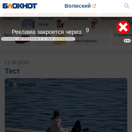
Волжский
Новости
Учиться
Медицина
Магазины
готов
9
Реклама закроется через:
Авто
Работа
Бары
Справоч
РЕКЛАМА • ИП РУСТАМОВ Р. А. ИНН 343516870293
- рестораны
21.08.2019
Тест