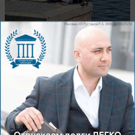
Чтобы как-то отвлечь вас от накопившихся забот,
мы решили подготовить шуточные тесты. Не
воспринимайте их серьезно. Это всего лишь
короткое развлечение для тех, у кого появилась
свободная минутка.
Своими впечатлениями делитесь в
комментариях.
Будь в курсе событий!