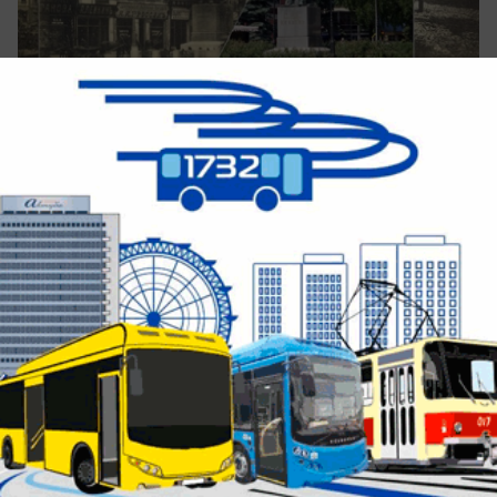
В рубрике «Воронеж: известный и неизвестный»
мы расскажем об исторических местах нашего
города, достопримечательностях, памятных
датах, заслуженных соотечественниках и о
многих других известных и малоизвестных
фактах истории столицы Черноземья.
Будь в курсе событий!
Подпишись
на нас в телеграм