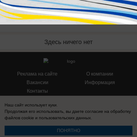
Публикации на тему: Воронеж:
известный и неизвестный
Здесь ничего нет
Реклама на сайте
О компании
Вакансии
Информация
Контакты
Наш сайт использует куки.
Продолжая его использовать, вы даете согласие на обработку
файлов cookie
и пользовательских данных.
Свидетельство о регистрации СМИ: Эл № ФС 77-76240, выдано
Федеральной службой по надзору в сфере связи, информационных
ПОНЯТНО
технологий и массовых коммуникаций (Роскомнадзор) 19 июля 2019 г.