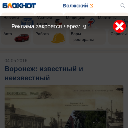
Волжский
Новости
Учиться
Медицина
Магазины
готов
Реклама закроется через:
9
Авто
Работа
Бары
Справоч
- рестораны
04.05.2016
Воронеж: известный и
неизвестный