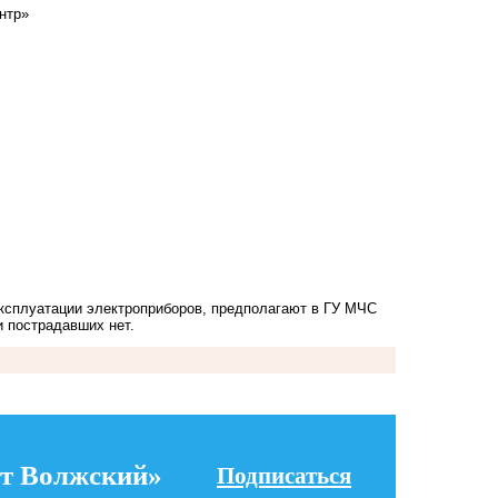
нтр»
ксплуатации электроприборов, предполагают в ГУ МЧС
и пострадавших нет.
т Волжский»
Подписаться