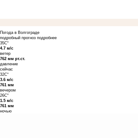
Погода в Волгограде
подробный прогноз
подробнее
35C°
4.7 м/с
ветер
762 мм рт.ст.
давление
сейчас
32C°
3.6 м/с
761 мм
вечером
26C°
1.5 м/с
761 мм
ночью