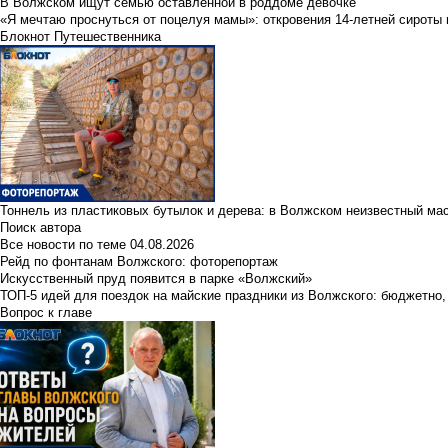
В Волжском ищут семью оставленной в роддоме девочке
«Я мечтаю проснуться от поцелуя мамы»: откровения 14-летней сироты 
Блокнот Путешественника
Тоннель из пластиковых бутылок и дерева: в Волжском неизвестный ма
Поиск автора
Все новости по теме
04.08.2026
Рейд по фонтанам Волжского: фоторепортаж
Искусственный пруд появится в парке «Волжский»
ТОП-5 идей для поездок на майские праздники из Волжского: бюджетно,
Вопрос к главе