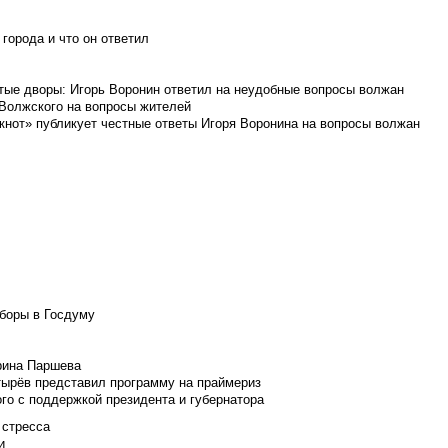
города и что он ответил
итые дворы: Игорь Воронин ответил на неудобные вопросы волжан
 Волжского на вопросы жителей
кнот» публикует честные ответы Игоря Воронина на вопросы волжан
боры в Госдуму
Ирина Паршева
тырёв представил программу на праймериз
го с поддержкой президента и губернатора
 стресса
и