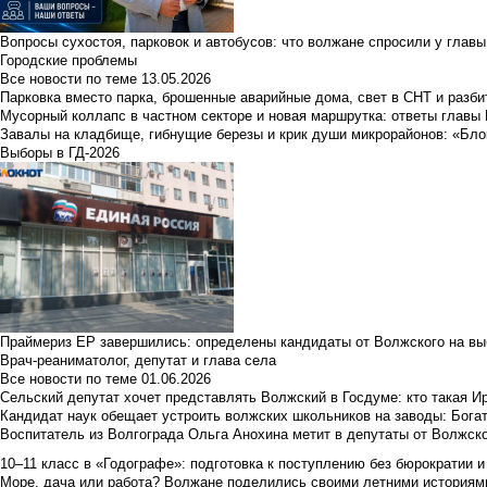
Вопросы сухостоя, парковок и автобусов: что волжане спросили у главы 
Городские проблемы
Все новости по теме
13.05.2026
Парковка вместо парка, брошенные аварийные дома, свет в СНТ и разб
Мусорный коллапс в частном секторе и новая маршрутка: ответы главы
Завалы на кладбище, гибнущие березы и крик души микрорайонов: «Бло
Выборы в ГД-2026
Праймериз ЕР завершились: определены кандидаты от Волжского на вы
Врач-реаниматолог, депутат и глава села
Все новости по теме
01.06.2026
Сельский депутат хочет представлять Волжский в Госдуме: кто такая 
Кандидат наук обещает устроить волжских школьников на заводы: Бога
Воспитатель из Волгограда Ольга Анохина метит в депутаты от Волжско
10–11 класс в «Годографе»: подготовка к поступлению без бюрократии и
Море, дача или работа? Волжане поделились своими летними историям