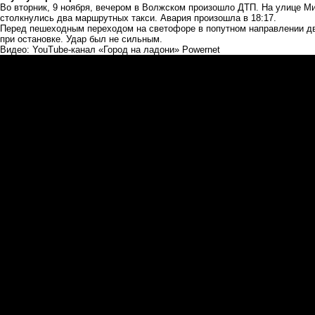
Во вторник, 9 ноября, вечером в Волжском произошло ДТП. На улице М
столкнулись два маршрутных такси. Авария произошла в 18:17.
Перед пешеходным переходом на светофоре в попутном направлении д
при остановке. Удар был не сильным.
Видео: YouTube-канал «Город на ладони» Powernet