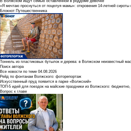
В Волжском ищут семью оставленной в роддоме девочке
«Я мечтаю проснуться от поцелуя мамы»: откровения 14-летней сироты 
Блокнот Путешественника
Тоннель из пластиковых бутылок и дерева: в Волжском неизвестный ма
Поиск автора
Все новости по теме
04.08.2026
Рейд по фонтанам Волжского: фоторепортаж
Искусственный пруд появится в парке «Волжский»
ТОП-5 идей для поездок на майские праздники из Волжского: бюджетно,
Вопрос к главе