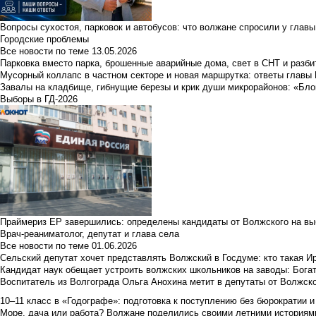
Вопросы сухостоя, парковок и автобусов: что волжане спросили у главы 
Городские проблемы
Все новости по теме
13.05.2026
Парковка вместо парка, брошенные аварийные дома, свет в СНТ и разб
Мусорный коллапс в частном секторе и новая маршрутка: ответы главы
Завалы на кладбище, гибнущие березы и крик души микрорайонов: «Бло
Выборы в ГД-2026
Праймериз ЕР завершились: определены кандидаты от Волжского на вы
Врач-реаниматолог, депутат и глава села
Все новости по теме
01.06.2026
Сельский депутат хочет представлять Волжский в Госдуме: кто такая 
Кандидат наук обещает устроить волжских школьников на заводы: Бога
Воспитатель из Волгограда Ольга Анохина метит в депутаты от Волжско
10–11 класс в «Годографе»: подготовка к поступлению без бюрократии и
Море, дача или работа? Волжане поделились своими летними историям