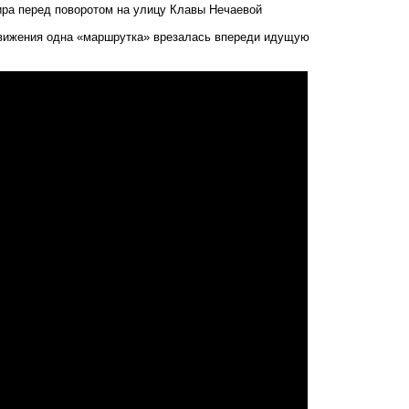
ира перед поворотом на улицу Клавы Нечаевой
вижения одна «маршрутка» врезалась впереди идущую