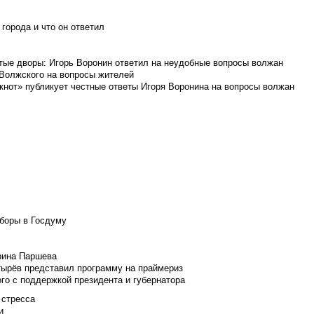
города и что он ответил
итые дворы: Игорь Воронин ответил на неудобные вопросы волжан
 Волжского на вопросы жителей
кнот» публикует честные ответы Игоря Воронина на вопросы волжан
боры в Госдуму
Ирина Паршева
тырёв представил программу на праймериз
го с поддержкой президента и губернатора
 стресса
и