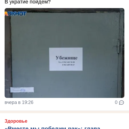
В укратие пойдем?
вчера в 19:26
0
Здоровье
«Вместе мы победим рак»: глава