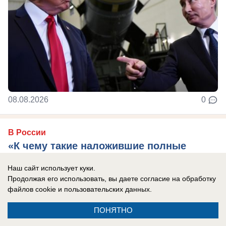
08.08.2026
0
В России
«К чему такие наложившие полные
штаны, вонючие посредники?»: Дмитрий
Наш сайт использует куки.
Медведев рассказал про «пробный шар»
Продолжая его использовать, вы даете согласие на обработку
проверки России на прочность
файлов cookie
и пользовательских данных.
Ситуация с Грузией показала, какие глупые
ПОНЯТНО
взгляды навязывает Запад, сказал