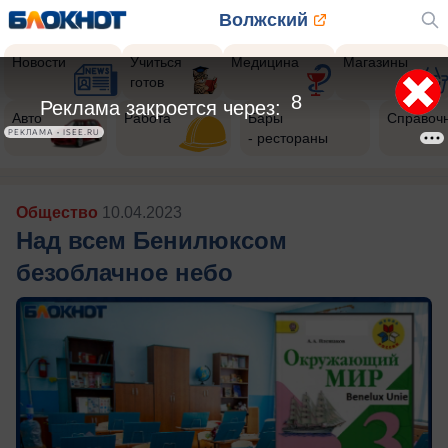
Волжский
Новости
Учиться
Медицина
Магазины
готов
6
Реклама закроется через:
Авто
Работа
Бары
Справоч
РЕКЛАМА • ISEE.RU
- рестораны
Общество
10.04.2023
Над всем Бенилюксом
безоблачное небо