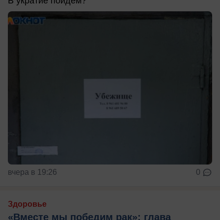
В укратие пойдем?
вчера в 19:26
0
Здоровье
«Вместе мы победим рак»: глава