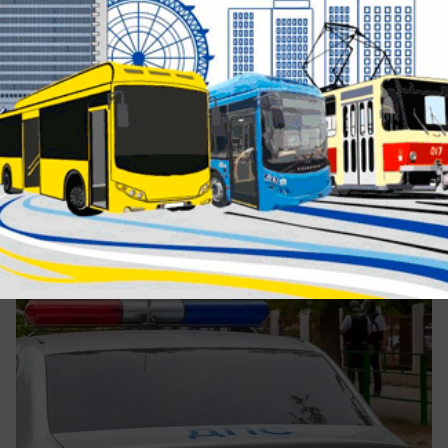
сегодня в 12:00
0
Происшествия
Протаранил «Шкоду» и скрылся: в
Волжском разыскивают виновника
аварии на «Опеле»
Покинул место ДТП