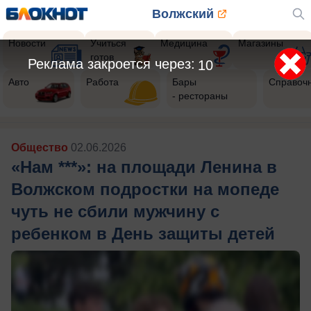
Волжский
Новости
Учиться
Медицина
Магазины
готов
Реклама закроется через:
8
Авто
Работа
Бары
Справоч
- рестораны
Общество
02.06.2026
«Нам ***»: на площади Ленина в
Волжском подростки на мопеде
чуть не сбили мужчину с
ребенком в День защиты детей