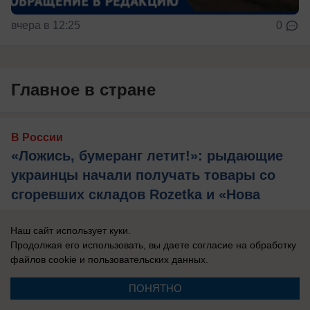
вчера в 12:25
0
Главное в стране
В России
«Ложись, бумеранг летит!»: рыдающие
украинцы начали получать товары со
сгоревших складов Rozetka и «Нова
пошта»
Наш сайт использует куки.
Продавцы жалуются на потерю товара в
Продолжая его использовать, вы даете согласие на обработку
результате ударов по складам сетей, а
файлов cookie
и пользовательских данных.
компенсация такая, что в результате люди
ПОНЯТНО
остаются ...