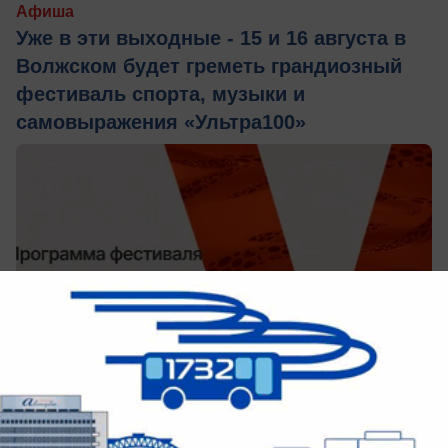
Афиша
Уже в эти выходные - 15 и 16 августа в
Волжском будет греметь грандиозный
фестиваль спорта, музыки и
самовыражения «Ультра100»