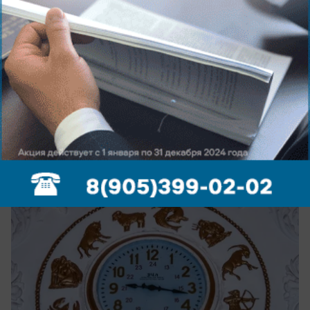
сегодня в 10:30
0
Общество
Гороскоп на 9 августа: Овнов ждёт
неожиданное признание, а Тельцов —
денежный сюрприз
Звезды шепчут