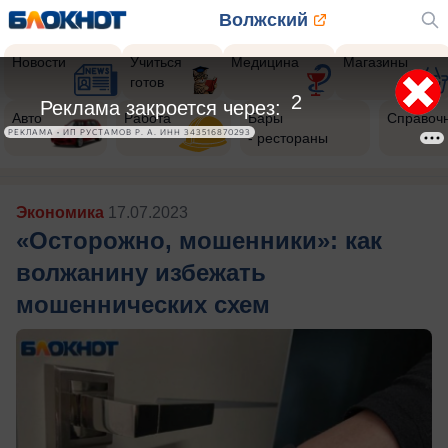
Волжский
Новости
Учиться
Медицина
Магазины
готов
Авто
Работа
Бары
Справоч
- рестораны
Экономика
17.07.2023
«Осторожно, мошенники»: как
волжанину избежать
мошеннических схем