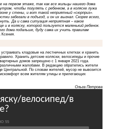
е на первом этаже, так как все жильцы нашего дома
 утром, чтобы погулять с ребенком, а в коляске лужа
ороне у стены, и вот такой неприятный «сюрприз».
тки забегали в подъезд, и он их выгнал. Скорее всего,
нуть. Да и сама ситуация неприятная – какое
е и в коляску, которой пользуется маленький ребенок.
о дома подальше, буду сама их учить правилам
 Ксения.
 устраивать кладовые на лестничных клетках и хранить
правило. Хранить детские коляски, велосипеды и прочие
вартирных домов запрещено с 1 января 2021 года.
 различными жалобами. В редакцию обратились жители
е Центральной. По словам жителей, мусор не вывозится
т дискомфорт всем жителям улицы и прилегающих
Ольга Петрова