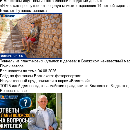
В Волжском ищут семью оставленной в роддоме девочке
«Я мечтаю проснуться от поцелуя мамы»: откровения 14-летней сироты 
Блокнот Путешественника
Тоннель из пластиковых бутылок и дерева: в Волжском неизвестный ма
Поиск автора
Все новости по теме
04.08.2026
Рейд по фонтанам Волжского: фоторепортаж
Искусственный пруд появится в парке «Волжский»
ТОП-5 идей для поездок на майские праздники из Волжского: бюджетно,
Вопрос к главе