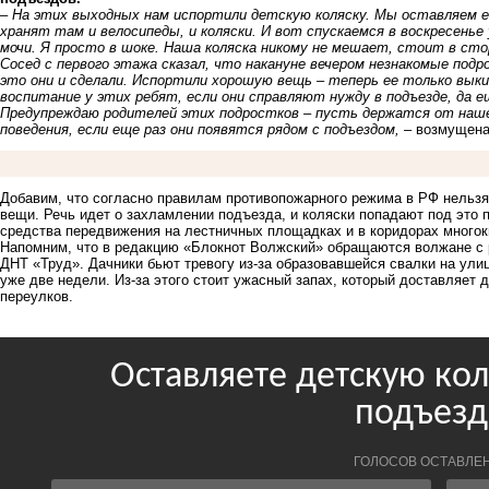
–
На этих выходных нам испортили детскую
коляску. Мы оставляем е
хранят там и велосипеды, и коляски. И вот спускаемся в воскресенье
мочи. Я просто в шоке. Наша коляска никому не мешает, стоит в ст
Сосед с первого этажа сказал, что накануне вечером незнакомые подрос
это они и сделали. Испортили хорошую вещь – теперь ее только выки
воспитание у этих ребят, если они справляют нужду в подъезде, да ещ
Предупреждаю родителей этих подростков – пусть держатся от нашег
поведения, если еще раз они появятся рядом с подъездом,
– возмущена
Добавим, что согласно правилам противопожарного режима в РФ нельзя
вещи. Речь идет о захламлении подъезда, и коляски попадают под это 
средства передвижения на лестничных площадках и в коридорах многок
Напомним, что в редакцию «Блокнот Волжский» обращаются волжане с
ДНТ «Труд».
Дачники бьют тревогу из-за образовавшейся свалки
на улиц
уже две недели. Из-за этого стоит ужасный запах, который доставляе
переулков.