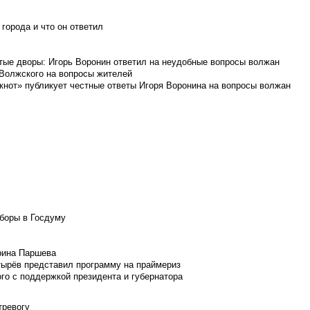
города и что он ответил
итые дворы: Игорь Воронин ответил на неудобные вопросы волжан
 Волжского на вопросы жителей
кнот» публикует честные ответы Игоря Воронина на вопросы волжан
боры в Госдуму
Ирина Паршева
тырёв представил программу на праймериз
го с поддержкой президента и губернатора
тревогу