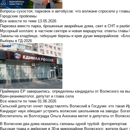
Вопросы сухостоя, парковок и автобусов: что волжане спросили у главы 
Городские проблемы
Все новости по теме
13.05.2026
Парковка вместо парка, брошенные аварийные дома, свет в СНТ и разб
Мусорный коллапс в частном секторе и новая маршрутка: ответы главы
Завалы на кладбище, гибнущие березы и крик души микрорайонов: «Бло
Выборы в ГД-2026
Праймериз ЕР завершились: определены кандидаты от Волжского на вы
Врач-реаниматолог, депутат и глава села
Все новости по теме
01.06.2026
Сельский депутат хочет представлять Волжский в Госдуме: кто такая 
Кандидат наук обещает устроить волжских школьников на заводы: Бога
Воспитатель из Волгограда Ольга Анохина метит в депутаты от Волжско
В Волжском два дома оказались связаны одной трубой: фоторепортаж
Высокая трава и амброзия в 30‑м микрорайоне Волжского: жители бьют 