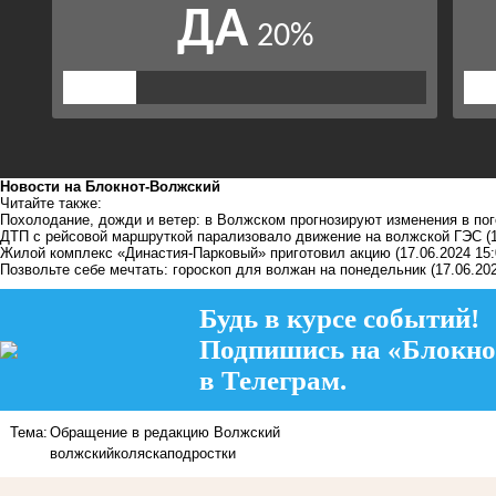
Новости на Блoкнoт-Волжский
Читайте также:
Похолодание, дожди и ветер: в Волжском прогнозируют изменения в по
ДТП с рейсовой маршруткой парализовало движение на волжской ГЭС
(
Жилой комплекс «Династия-Парковый» приготовил акцию
(17.06.2024 15:
Позвольте себе мечтать: гороскоп для волжан на понедельник
(17.06.20
Будь в курсе событий!
Подпишись на «Блокно
в Телеграм.
Тема:
Обращение в редакцию Волжский
волжский
коляска
подростки