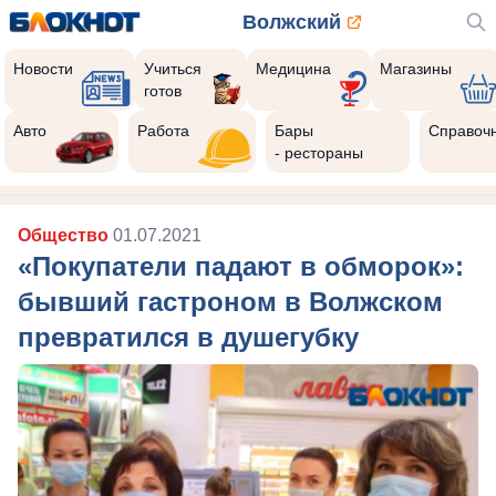
Волжский
Новости
Учиться
Медицина
Магазины
готов
Авто
Работа
Бары
Справоч
- рестораны
Общество
01.07.2021
«Покупатели падают в обморок»:
бывший гастроном в Волжском
превратился в душегубку