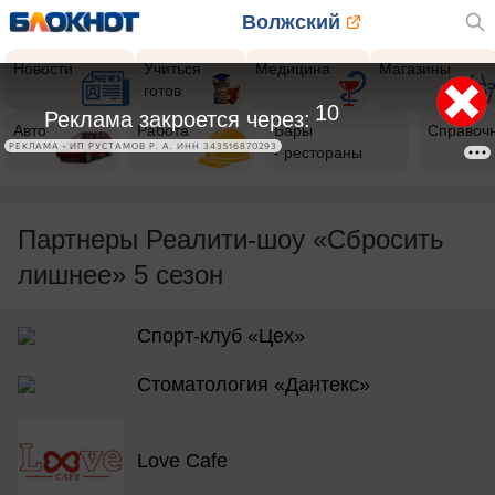
Волжский
Новости
Учиться
Медицина
Магазины
готов
8
Реклама закроется через:
Авто
Работа
Бары
Справоч
РЕКЛАМА • ИП РУСТАМОВ Р. А. ИНН 343516870293
- рестораны
Партнеры Реалити-шоу «Сбросить
лишнее» 5 сезон
Спорт-клуб «Цех»
Стоматология «Дантекс»
Love Cafe