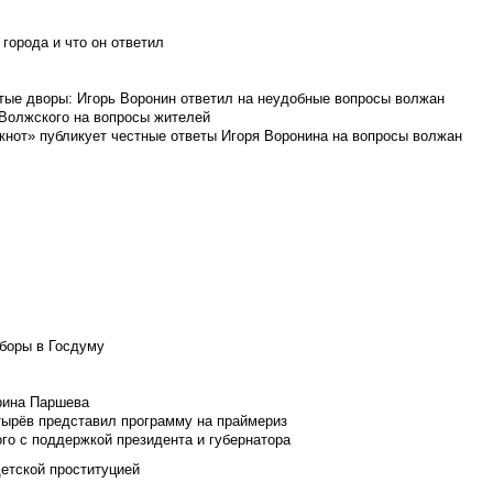
города и что он ответил
итые дворы: Игорь Воронин ответил на неудобные вопросы волжан
 Волжского на вопросы жителей
кнот» публикует честные ответы Игоря Воронина на вопросы волжан
боры в Госдуму
Ирина Паршева
тырёв представил программу на праймериз
го с поддержкой президента и губернатора
детской проституцией