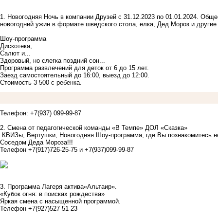
1. Новогодняя Ночь в компании Друзей с 31.12.2023 по 01.01.2024. Общ
новогодний ужин в формате шведского стола, елка, Дед Мороз и други
Шоу-программа
Дискотека,
Салют и...
Здоровый, но слегка поздний сон...
Программа развлечений для деток от 6 до 15 лет.
Заезд самостоятельный до 16:00, выезд до 12:00.
Стоимость 3 500 с ребенка.
Телефон: +7(937) 099-99-87
2. Смена от педагогической команды «В Темпе» ДОЛ «Сказка»
КВИЗы, Вертушки, Новогодняя Шоу-программа, где Вы познакомитесь не
Соседом Деда Мороза!!!
Телефон +7(917)726-25-75 и +7(937)099-99-87
3. Программа Лагеря актива«Альтаир».
«Кубок огня: в поисках рождества»
Яркая смена с насыщенной программой.
Телефон +7(927)527-51-23