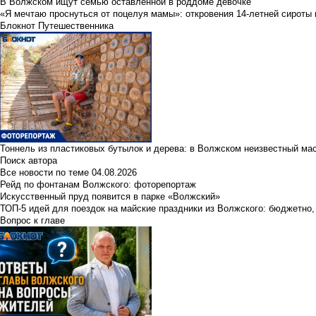
В Волжском ищут семью оставленной в роддоме девочке
«Я мечтаю проснуться от поцелуя мамы»: откровения 14-летней сироты 
Блокнот Путешественника
Тоннель из пластиковых бутылок и дерева: в Волжском неизвестный ма
Поиск автора
Все новости по теме
04.08.2026
Рейд по фонтанам Волжского: фоторепортаж
Искусственный пруд появится в парке «Волжский»
ТОП-5 идей для поездок на майские праздники из Волжского: бюджетно,
Вопрос к главе