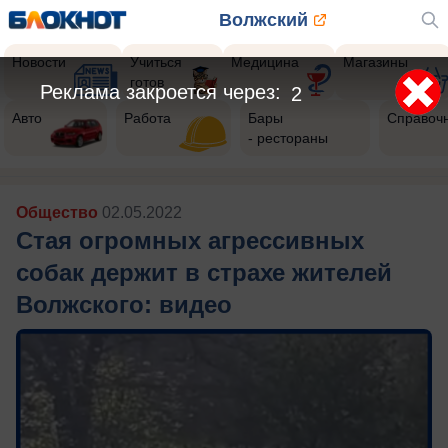
Волжский
Новости
Учиться
Медицина
Магазины
готов
Авто
Работа
Бары
Справоч
- рестораны
Общество
02.05.2022
Стая огромных агрессивных
собак держит в страхе жителей
Волжского: видео