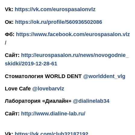
Vk:
https://vk.com/eurospasalonvlz
Ок:
https://ok.ru/profile/560936502086
Фб:
https://www.facebook.com/eurospasalon.vlz
/
Сайт:
http://eurospasalon.ru/news/novogodnie_
skidki/2019-12-28-61
Стоматология WORLD DENT
@worlddent_vlg
Love Cafe
@lovebarvlz
Лаборатория «Диалайн»
@dialinelab34
Сайт:
http://www.dialine-lab.ru/
Vk:
https://vk.com/club32187192