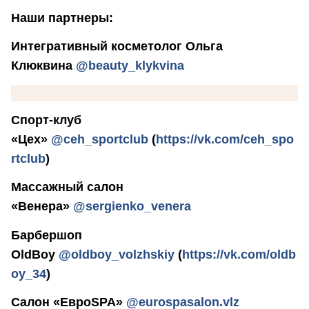
Наши партнеры:
Интегративный косметолог Ольга
Клюквина
@beauty_klykvina
Спорт-клуб
«Цех»
@ceh_sportclub
(
https://vk.com/ceh_spo
rtclub
)
Массажный салон
«Венера»
@sergienko_venera
Барбершоп
OldBoy
@oldboy_volzhskiy
(
https://vk.com/oldb
oy_34
)
Салон «ЕвроSPA»
@eurospasalon.vlz