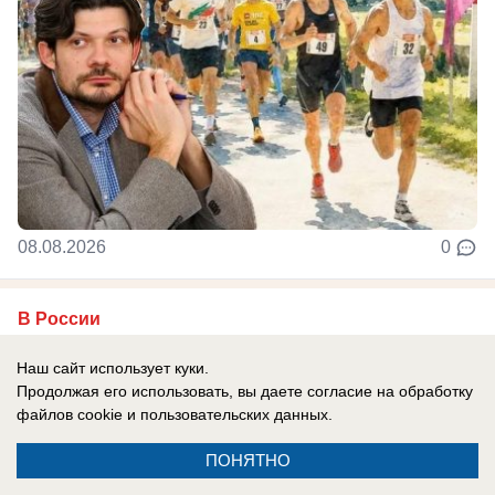
08.08.2026
0
В России
«Нашел Зе кошелек, посчитал - не
Наш сайт использует куки.
хватает»: в Киеве сказали о достигнутых
Продолжая его использовать, вы даете согласие на обработку
договоренностях с США по поставкам
файлов cookie
и пользовательских данных.
ракет, но есть нюанс
ПОНЯТНО
Глава киевского режима признался, что просил