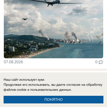
07.08.2026
0
В России
Наш сайт использует куки.
СВО новости: украинцы платят за
Продолжая его использовать, вы даете согласие на обработку
файлов cookie
и пользовательских данных.
«похищения» с учений, Трамп отказал
Украине в ракетах Patriot, боевики ВСУ
ПОНЯТНО
тонут при форсировании Северского