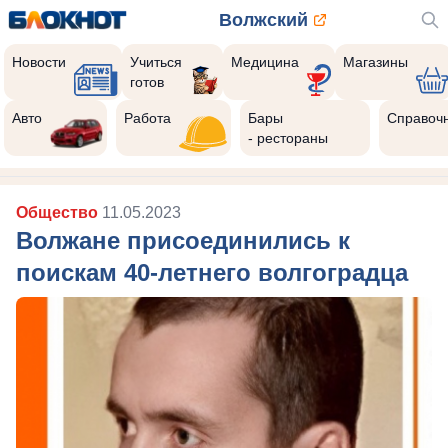
Волжский
Новости
Учиться
Медицина
Магазины
готов
8
Реклама закроется через:
Авто
Работа
Бары
Справоч
РЕКЛАМА • ИП РУСТАМОВ Р. А. ИНН 343516870293
- рестораны
Общество
11.05.2023
Волжане присоединились к
поискам 40-летнего волгоградца