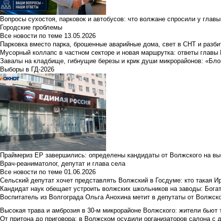
Вопросы сухостоя, парковок и автобусов: что волжане спросили у главы 
Городские проблемы
Все новости по теме
13.05.2026
Парковка вместо парка, брошенные аварийные дома, свет в СНТ и разб
Мусорный коллапс в частном секторе и новая маршрутка: ответы главы
Завалы на кладбище, гибнущие березы и крик души микрорайонов: «Бло
Выборы в ГД-2026
Праймериз ЕР завершились: определены кандидаты от Волжского на вы
Врач-реаниматолог, депутат и глава села
Все новости по теме
01.06.2026
Сельский депутат хочет представлять Волжский в Госдуме: кто такая 
Кандидат наук обещает устроить волжских школьников на заводы: Бога
Воспитатель из Волгограда Ольга Анохина метит в депутаты от Волжско
Высокая трава и амброзия в 30‑м микрорайоне Волжского: жители бьют 
От притона до приговора: в Волжском осудили организаторов салона с 