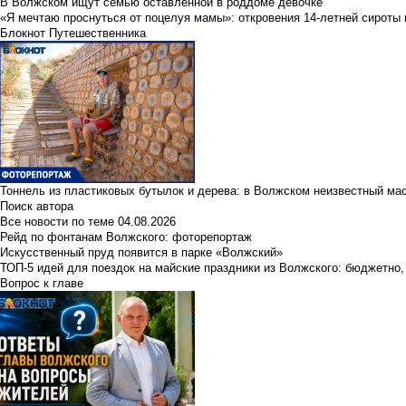
В Волжском ищут семью оставленной в роддоме девочке
«Я мечтаю проснуться от поцелуя мамы»: откровения 14-летней сироты 
Блокнот Путешественника
Тоннель из пластиковых бутылок и дерева: в Волжском неизвестный ма
Поиск автора
Все новости по теме
04.08.2026
Рейд по фонтанам Волжского: фоторепортаж
Искусственный пруд появится в парке «Волжский»
ТОП-5 идей для поездок на майские праздники из Волжского: бюджетно,
Вопрос к главе