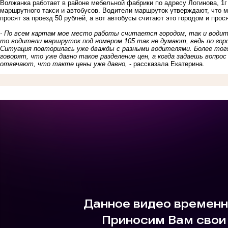
Волжанка работает в районе мебельной фабрики по адресу Логинова, 1
маршрутного такси и автобусов. Водители маршруток утверждают, что ме
просят за проезд 50 рублей, а вот автобусы считают это городом и прося
- По всем картам мое место работы считается городом, так и водит
то водители маршруток под номером 105 так не думают, ведь по город
Ситуация повторилась уже дважды с разными водителями. Более того
говорят, что уже давно такое разделение цен, а когда задаешь вопр
отвечают, что такте цены уже давно,
- рассказала Екатерина.