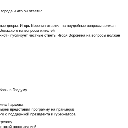
города и что он ответил
итые дворы: Игорь Воронин ответил на неудобные вопросы волжан
 Волжского на вопросы жителей
кнот» публикует честные ответы Игоря Воронина на вопросы волжан
боры в Госдуму
Ирина Паршева
тырёв представил программу на праймериз
го с поддержкой президента и губернатора
тревогу
детской проституцией