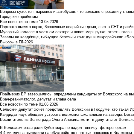
Вопросы сухостоя, парковок и автобусов: что волжане спросили у главы 
Городские проблемы
Все новости по теме
13.05.2026
Парковка вместо парка, брошенные аварийные дома, свет в СНТ и разб
Мусорный коллапс в частном секторе и новая маршрутка: ответы главы
Завалы на кладбище, гибнущие березы и крик души микрорайонов: «Бло
Выборы в ГД-2026
Праймериз ЕР завершились: определены кандидаты от Волжского на вы
Врач-реаниматолог, депутат и глава села
Все новости по теме
01.06.2026
Сельский депутат хочет представлять Волжский в Госдуме: кто такая 
Кандидат наук обещает устроить волжских школьников на заводы: Бога
Воспитатель из Волгограда Ольга Анохина метит в депутаты от Волжско
В Волжском разыграли Кубок мэра по падел-теннису: фоторепортаж
4,4 миллиона выделили на обустройство платных парковок в Волжском