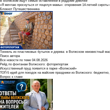
В Волжском ищут семью оставленной в роддоме девочке
«Я мечтаю проснуться от поцелуя мамы»: откровения 14-летней сироты 
Блокнот Путешественника
Тоннель из пластиковых бутылок и дерева: в Волжском неизвестный ма
Поиск автора
Все новости по теме
04.08.2026
Рейд по фонтанам Волжского: фоторепортаж
Искусственный пруд появится в парке «Волжский»
ТОП-5 идей для поездок на майские праздники из Волжского: бюджетно,
Вопрос к главе