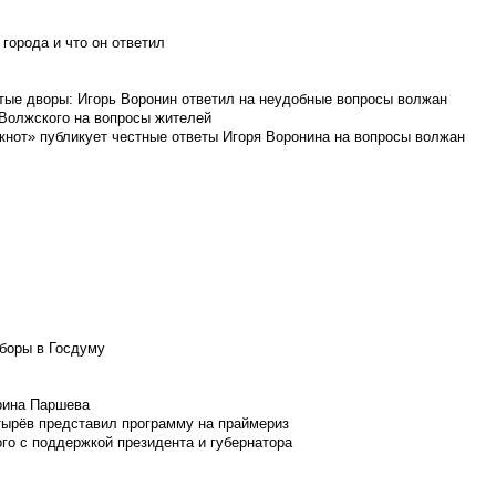
города и что он ответил
итые дворы: Игорь Воронин ответил на неудобные вопросы волжан
 Волжского на вопросы жителей
кнот» публикует честные ответы Игоря Воронина на вопросы волжан
боры в Госдуму
Ирина Паршева
тырёв представил программу на праймериз
го с поддержкой президента и губернатора