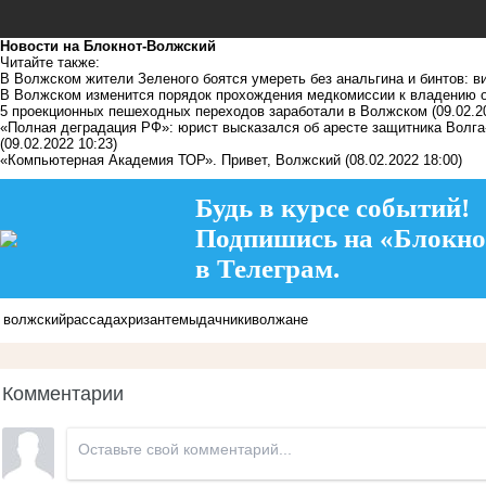
Новости на Блoкнoт-Волжский
Читайте также:
В Волжском жители Зеленого боятся умереть без анальгина и бинтов: в
В Волжском изменится порядок прохождения медкомиссии к владению 
5 проекционных пешеходных переходов заработали в Волжском
(09.02.2
«Полная деградация РФ»: юрист высказался об аресте защитника Волг
(09.02.2022 10:23)
«Компьютерная Академия ТОР». Привет, Волжский
(08.02.2022 18:00)
Будь в курсе событий!
Подпишись на «Блокно
в Телеграм.
волжский
рассада
хризантемы
дачники
волжане
Комментарии