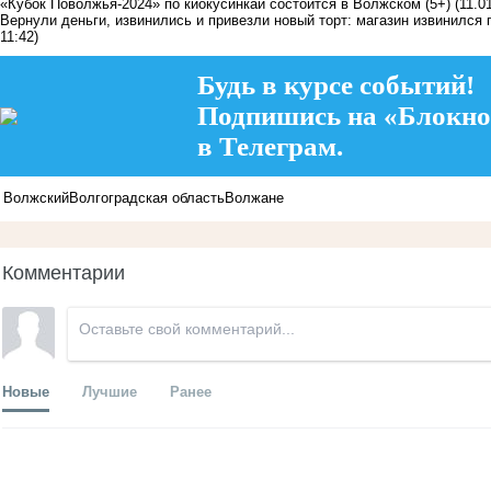
«Кубок Поволжья-2024» по киокусинкай состоится в Волжском (5+)
(11.0
Вернули деньги, извинились и привезли новый торт: магазин извинился
11:42)
Будь в курсе событий!
Подпишись на «Блокно
в Телеграм.
Волжский
Волгоградская область
Волжане
Комментарии
Новые
Лучшие
Ранее