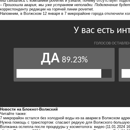
Мы связались с компанией povernet и узнали, почему отсутствует подкл
– Произошла авария, мы уже устраняем неполадки. Подключение будет 
корреспонденту редакции на горячей линии povernet.
Напомним, в Волжском 12 января в 7 микрорайоне города
отключили хо
Новости на Блoкнoт-Волжский
Читайте также:
7 микрорайон остался без холодной воды из-за аварии:в Волжском адре
Нужна помощь с транспортом: спасают редкую для Волжского большую
Волжанка ослепла после процедуры у косметолога: видео
(11.01.2024 16