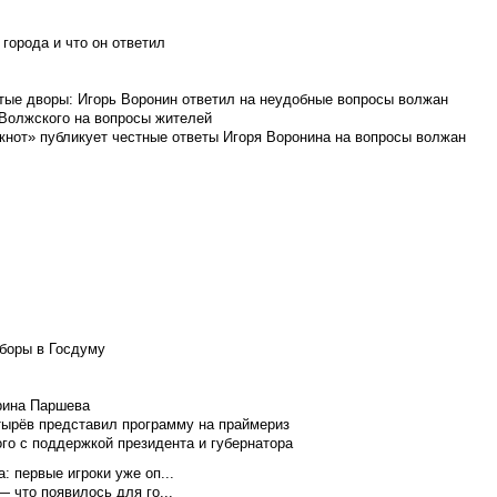
города и что он ответил
итые дворы: Игорь Воронин ответил на неудобные вопросы волжан
 Волжского на вопросы жителей
кнот» публикует честные ответы Игоря Воронина на вопросы волжан
боры в Госдуму
Ирина Паршева
тырёв представил программу на праймериз
го с поддержкой президента и губернатора
 первые игроки уже оп...
 что появилось для го...