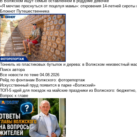
В Волжском ищут семью оставленной в роддоме девочке
«Я мечтаю проснуться от поцелуя мамы»: откровения 14-летней сироты 
Блокнот Путешественника
Тоннель из пластиковых бутылок и дерева: в Волжском неизвестный ма
Поиск автора
Все новости по теме
04.08.2026
Рейд по фонтанам Волжского: фоторепортаж
Искусственный пруд появится в парке «Волжский»
ТОП-5 идей для поездок на майские праздники из Волжского: бюджетно,
Вопрос к главе