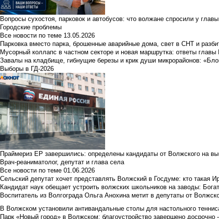
Вопросы сухостоя, парковок и автобусов: что волжане спросили у главы 
Городские проблемы
Все новости по теме
13.05.2026
Парковка вместо парка, брошенные аварийные дома, свет в СНТ и разб
Мусорный коллапс в частном секторе и новая маршрутка: ответы главы
Завалы на кладбище, гибнущие березы и крик души микрорайонов: «Бло
Выборы в ГД-2026
Праймериз ЕР завершились: определены кандидаты от Волжского на вы
Врач-реаниматолог, депутат и глава села
Все новости по теме
01.06.2026
Сельский депутат хочет представлять Волжский в Госдуме: кто такая 
Кандидат наук обещает устроить волжских школьников на заводы: Бога
Воспитатель из Волгограда Ольга Анохина метит в депутаты от Волжско
В Волжском установили антивандальные столы для настольного тенниса:
Парк «Новый город» в Волжском: благоустройство завершено досрочно —