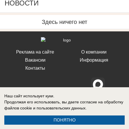
НОВОСТИ
Здесь ничего нет
Реклама на сайте
О компании
Вакансии
Информация
Контакты
Наш сайт использует куки.
Свидетельство о регистрации СМИ: Эл № ФС 77-76240, выдано
Продолжая его использовать, вы даете согласие на обработку
Федеральной службой по надзору в сфере связи, информационных
технологий и массовых коммуникаций (Роскомнадзор) 19 июля 2019 г.
файлов cookie
и пользовательских данных.
ПОНЯТНО