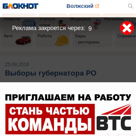
Волжский
Новости
Учиться
Медицина
Магазины
готов
Реклама закроется через:
9
Авто
Работа
Бары
Справоч
- рестораны
25.09.2018
Выборы губернатора РО
Будь в курсе событий!
Подпишись
на нас в телеграм
Публикации на тему: Выборы