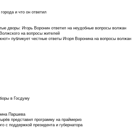
города и что он ответил
итые дворы: Игорь Воронин ответил на неудобные вопросы волжан
 Волжского на вопросы жителей
кнот» публикует честные ответы Игоря Воронина на вопросы волжан
боры в Госдуму
Ирина Паршева
тырёв представил программу на праймериз
го с поддержкой президента и губернатора