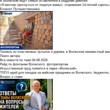
В Волжском ищут семью оставленной в роддоме девочке
«Я мечтаю проснуться от поцелуя мамы»: откровения 14-летней сироты 
Блокнот Путешественника
Тоннель из пластиковых бутылок и дерева: в Волжском неизвестный ма
Поиск автора
Все новости по теме
04.08.2026
Рейд по фонтанам Волжского: фоторепортаж
Искусственный пруд появится в парке «Волжский»
ТОП-5 идей для поездок на майские праздники из Волжского: бюджетно,
Вопрос к главе