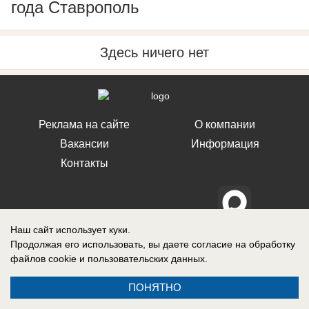
года Ставрополь
Здесь ничего нет
Реклама на сайте
О компании
Вакансии
Информация
Контакты
Наш сайт использует куки.
Свидетельство о регистрации СМИ: Эл № ФС 77-76240, выдано
Продолжая его использовать, вы даете согласие на обработку
Федеральной службой по надзору в сфере связи, информационных
технологий и массовых коммуникаций (Роскомнадзор) 19 июля 2019 г.
файлов cookie
и пользовательских данных.
ПОНЯТНО