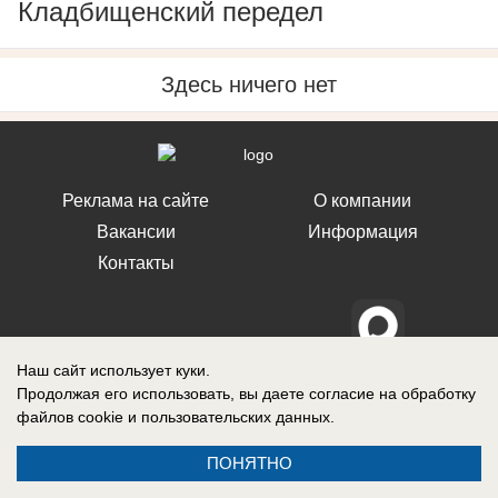
Кладбищенский передел
Здесь ничего нет
Реклама на сайте
О компании
Вакансии
Информация
Контакты
Наш сайт использует куки.
Свидетельство о регистрации СМИ: Эл № ФС 77-76240, выдано
Продолжая его использовать, вы даете согласие на обработку
Федеральной службой по надзору в сфере связи, информационных
технологий и массовых коммуникаций (Роскомнадзор) 19 июля 2019 г.
файлов cookie
и пользовательских данных.
ПОНЯТНО