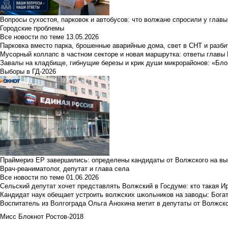
Вопросы сухостоя, парковок и автобусов: что волжане спросили у главы 
Городские проблемы
Все новости по теме
13.05.2026
Парковка вместо парка, брошенные аварийные дома, свет в СНТ и разб
Мусорный коллапс в частном секторе и новая маршрутка: ответы главы
Завалы на кладбище, гибнущие березы и крик души микрорайонов: «Бло
Выборы в ГД-2026
Праймериз ЕР завершились: определены кандидаты от Волжского на вы
Врач-реаниматолог, депутат и глава села
Все новости по теме
01.06.2026
Сельский депутат хочет представлять Волжский в Госдуме: кто такая 
Кандидат наук обещает устроить волжских школьников на заводы: Бога
Воспитатель из Волгограда Ольга Анохина метит в депутаты от Волжско
Мисс Блокнот Ростов-2018