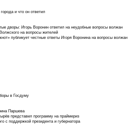
города и что он ответил
итые дворы: Игорь Воронин ответил на неудобные вопросы волжан
 Волжского на вопросы жителей
кнот» публикует честные ответы Игоря Воронина на вопросы волжан
боры в Госдуму
Ирина Паршева
тырёв представил программу на праймериз
го с поддержкой президента и губернатора