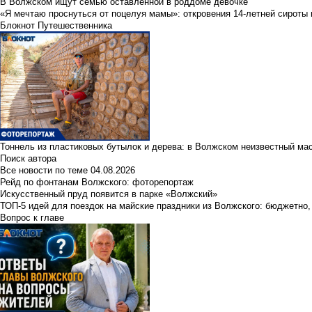
В Волжском ищут семью оставленной в роддоме девочке
«Я мечтаю проснуться от поцелуя мамы»: откровения 14-летней сироты 
Блокнот Путешественника
Тоннель из пластиковых бутылок и дерева: в Волжском неизвестный ма
Поиск автора
Все новости по теме
04.08.2026
Рейд по фонтанам Волжского: фоторепортаж
Искусственный пруд появится в парке «Волжский»
ТОП-5 идей для поездок на майские праздники из Волжского: бюджетно,
Вопрос к главе