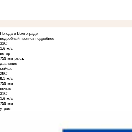
Погода в Волгограде
подробный прогноз
подробнее
33C°
1.6 м/с
ветер
759 мм рт.ст.
давление
сейчас
28C°
0.5 м/с
759 мм
ночью
31C°
1.6 м/с
759 мм
утром