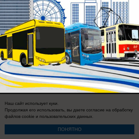
Публикации на тему: Нападение на
полицейских в Новошахтинске
Здесь ничего нет
Реклама на сайте
О компании
Вакансии
Информация
Контакты
Наш сайт использует куки.
Продолжая его использовать, вы даете согласие на обработку
Свидетельство о регистрации СМИ: Эл № ФС 77-76240, выдано
файлов cookie
и пользовательских данных.
Федеральной службой по надзору в сфере связи, информационных
технологий и массовых коммуникаций (Роскомнадзор) 19 июля 2019 г.
ПОНЯТНО