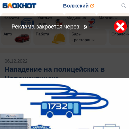
Волжский
Новости
Учиться
Медицина
Магазины
готов
Реклама закроется через:
9
Авто
Работа
Бары
Справоч
- рестораны
06.12.2022
Нападение на полицейских в
Новошахтинске
Будь в курсе событий!
Подпишись
на нас в телеграм