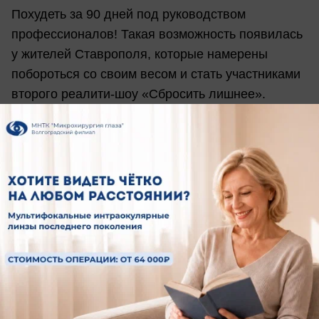
Похудеть за 90 дней под руководством
профессионалов! Такая возможность появилась
у жителей Ставрополя, которые намерены
побороться со своим весом и стать участниками
второго реалити-шоу «Сбросить лишнее».
Приняв участие в шоу вы измените свою жизнь:
научитесь правильно питаться, получите
профессиональную помощь экспертов, получите
доступ к одному из лучших тренажерных залов
города, станете здоровыми и
привлекательными. Вас ждут тренировки под
руководством опытного тренера, контроль
питания под присмотром специалиста-диетолога
и увлекательные испытания от "Блокнота
Ставрополя".