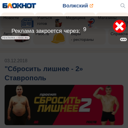
Волжский
Новости
Учиться
Медицина
Магазины
готов
9
Реклама закроется через:
Авто
Работа
Бары
Справоч
РЕКЛАМА • ISEE.RU
- рестораны
03.12.2018
"Сбросить лишнее - 2»
Ставрополь