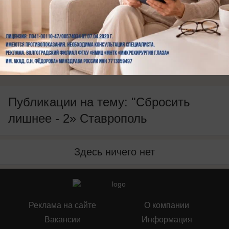
Будь в курсе событий!
Подпишись
на нас в телеграм
Публикации на тему: "Сбросить
лишнее - 2» Ставрополь
Здесь ничего нет
Реклама на сайте
О компании
Вакансии
Информация