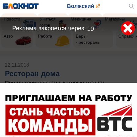
Волжский
Новости
Учиться
Медицина
Магазины
готов
Реклама закроется через:
10
Авто
Работа
Бары
Справоч
- рестораны
22.11.2018
Ресторан дома
Предлагаем рецепты, которые готовят
россошанцы у себя дома.
Будь в курсе событий!
Подпишись
на нас в телеграм