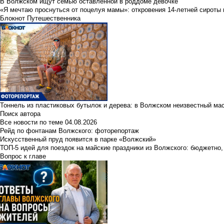
В Волжском ищут семью оставленной в роддоме девочке
«Я мечтаю проснуться от поцелуя мамы»: откровения 14-летней сироты 
Блокнот Путешественника
Тоннель из пластиковых бутылок и дерева: в Волжском неизвестный ма
Поиск автора
Все новости по теме
04.08.2026
Рейд по фонтанам Волжского: фоторепортаж
Искусственный пруд появится в парке «Волжский»
ТОП-5 идей для поездок на майские праздники из Волжского: бюджетно,
Вопрос к главе