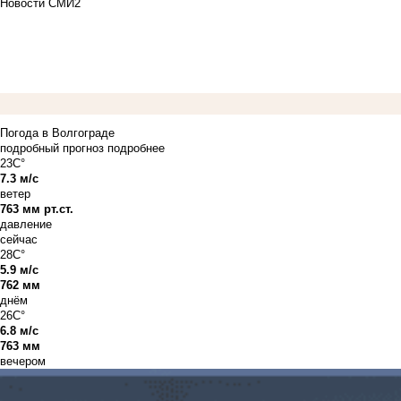
Новости СМИ2
Погода в Волгограде
подробный прогноз
подробнее
23C°
7.3 м/с
ветер
763 мм рт.ст.
давление
сейчас
28C°
5.9 м/с
762 мм
днём
26C°
6.8 м/с
763 мм
вечером