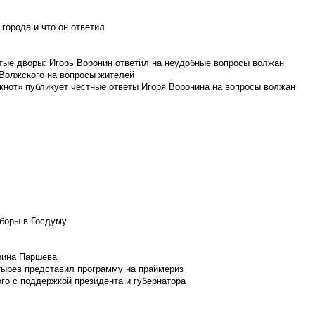
города и что он ответил
итые дворы: Игорь Воронин ответил на неудобные вопросы волжан
 Волжского на вопросы жителей
кнот» публикует честные ответы Игоря Воронина на вопросы волжан
боры в Госдуму
Ирина Паршева
тырёв представил программу на праймериз
го с поддержкой президента и губернатора