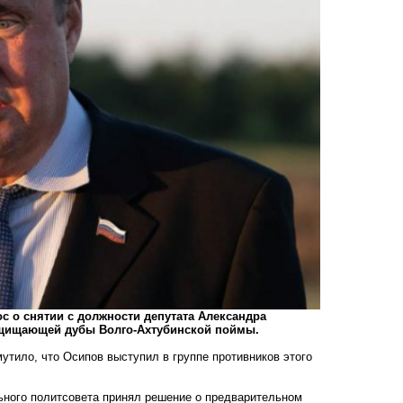
с о снятии с должности депутата Александра
защищающей дубы Волго-Ахтубинской поймы.
мутило, что Осипов выступил в группе противников этого
ьного политсовета принял решение о предварительном