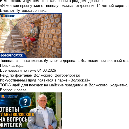
В Волжском ищут семью оставленной в роддоме девочке
«Я мечтаю проснуться от поцелуя мамы»: откровения 14-летней сироты 
Блокнот Путешественника
Тоннель из пластиковых бутылок и дерева: в Волжском неизвестный ма
Поиск автора
Все новости по теме
04.08.2026
Рейд по фонтанам Волжского: фоторепортаж
Искусственный пруд появится в парке «Волжский»
ТОП-5 идей для поездок на майские праздники из Волжского: бюджетно,
Вопрос к главе