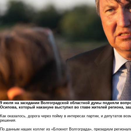
9 июля на заседании Волгоградской областной думы подняли вопро
Осипова, который накануне выступил во главе жителей региона, 
Как оказалось, дорога через пойму в интересах партии, и депутатов воз
решения.
По данным наших коллег из «Блокнот Волгограда», президиум регионал