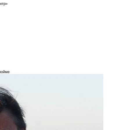
нтр»
пойме