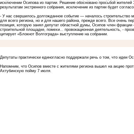
исключении Осипова из партии. Решение обосновано просьбой жителей 
результатам экстренного собрания, исключение из партии будет соглас
- У нас свершилось долгожданное событие — началось строительство м
для всего региона, но и для нашего района, прежде всего. Все очень п
позиция, которую занял депутат областной думы, Осипов член фракции 
строительной площадке, помехи... провокационная деятельность, - проз
цитирует «Блокнот Волгограда» выступление на собрании.
Депутаты практически единогласно поддержали речь о том, что идеи Ос
Напомним, что
Осипов вместе с жителями региона вышел на акцию прот
Ахтубинскую пойму 7 июля
.