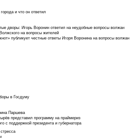
города и что он ответил
итые дворы: Игорь Воронин ответил на неудобные вопросы волжан
 Волжского на вопросы жителей
кнот» публикует честные ответы Игоря Воронина на вопросы волжан
боры в Госдуму
Ирина Паршева
тырёв представил программу на праймериз
го с поддержкой президента и губернатора
 стресса
и