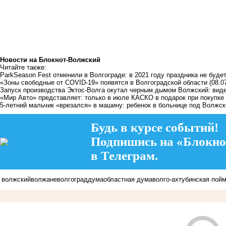
Новости на Блoкнoт-Волжский
Читайте также:
ParkSeason Fest отменили в Волгограде: в 2021 году праздника не буде
«Зоны свободные от COVID-19» появятся в Волгоградской области
(08.0
Запуск производства Эктос-Волга окутал черным дымом Волжский: вид
«Мир Авто» представляет: только в июле КАСКО в подарок при покупке L
5-летний мальчик «врезался» в машину: ребенок в больнице под Волжс
Будь в курсе событий!
Подпишись на «Блокно
в Телеграм.
волжский
волжане
волгоград
дума
областная дума
волго-ахтубинская пой