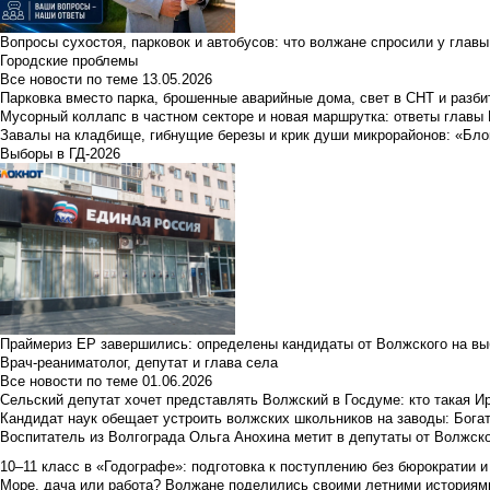
Вопросы сухостоя, парковок и автобусов: что волжане спросили у главы 
Городские проблемы
Все новости по теме
13.05.2026
Парковка вместо парка, брошенные аварийные дома, свет в СНТ и разб
Мусорный коллапс в частном секторе и новая маршрутка: ответы главы
Завалы на кладбище, гибнущие березы и крик души микрорайонов: «Бло
Выборы в ГД-2026
Праймериз ЕР завершились: определены кандидаты от Волжского на вы
Врач-реаниматолог, депутат и глава села
Все новости по теме
01.06.2026
Сельский депутат хочет представлять Волжский в Госдуме: кто такая 
Кандидат наук обещает устроить волжских школьников на заводы: Бога
Воспитатель из Волгограда Ольга Анохина метит в депутаты от Волжско
10–11 класс в «Годографе»: подготовка к поступлению без бюрократии и
Море, дача или работа? Волжане поделились своими летними историям