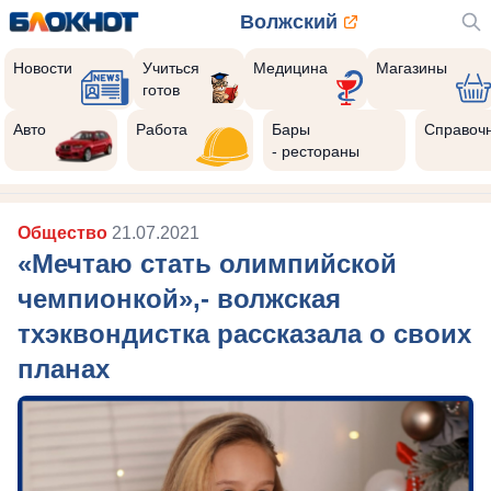
Волжский
Новости
Учиться
Медицина
Магазины
готов
8
Реклама закроется через:
Авто
Работа
Бары
Справоч
РЕКЛАМА • ISEE.RU
- рестораны
Общество
21.07.2021
«Мечтаю стать олимпийской
чемпионкой»,- волжская
тхэквондистка рассказала о своих
планах