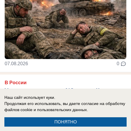
07.08.2026
0
В России
У солистки группы «А'Студио» Кети
Наш сайт использует куки.
Топурии нашли недвижимость более чем
Продолжая его использовать, вы даете согласие на обработку
на полмиллиарда рублей
файлов cookie
и пользовательских данных.
В активе певицы — столичная квартира,
ПОНЯТНО
подмосковный особняк и апартаменты в ОАЭ.