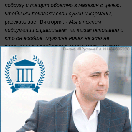
подругу и тащит обратно в магазин с целью,
чтобы мы показали свои сумки и карманы,
-
рассказывает Виктория.
- Мы в полном
недоумении спрашиваем, на каком основании и,
кто он вообще. Мужчина никак на это не
реагировал и продолжал настаивать на том,
что мы якобы мы украли мороженое.
В итоге девушки решили не распылять конфликт
и зашли в магазин. Они попросили показать
записи с камер наблюдения, на основании
которых их подозревают в воровстве и позвали
управляющую магазина.
- На просьбу показать запись с камер, мужчина