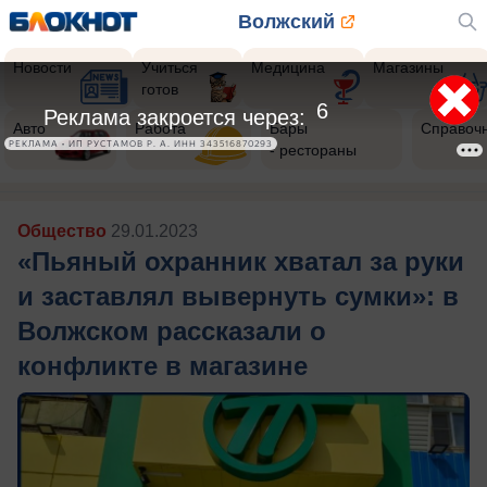
Волжский
Новости
Учиться
Медицина
Магазины
готов
5
Реклама закроется через:
Авто
Работа
Бары
Справоч
РЕКЛАМА • ИП РУСТАМОВ Р. А. ИНН 343516870293
- рестораны
Общество
29.01.2023
«Пьяный охранник хватал за руки
и заставлял вывернуть сумки»: в
Волжском рассказали о
конфликте в магазине