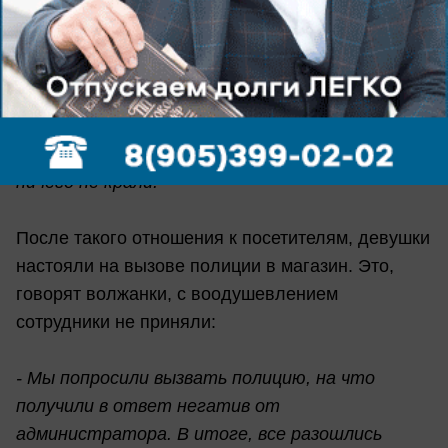
отреагировал очень остро и стал еще более
злобным,
- вспоминает волжанка.
- Мы вызвали
администратора, которая сказала, что этот
мужчина - охранник и у него закончилась смена.
Администратор вела себя вполне адекватно, и
мы показали ей сумки, доказав, наконец, что
ничего не крали.
После такого отношения к посетителям, девушки
настояли на вызове полиции в магазин. Это,
говорят волжанки, с воодушевлением
сотрудники не приняли:
- Мы попросили вызвать полицию, на что
получили в ответ негатив от
администратора. В итоге, все разошлись