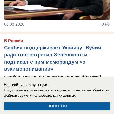
08.08.2026
0
В России
Сербия поддерживает Украину: Вучич
радостно встретил Зеленского и
подписал с ним меморандум «о
взаимопонимании»
Сербия, традиционно считающаяся братской
России страной, окончательно отвернулась от
Наш сайт использует куки.
Продолжая его использовать, вы даете согласие на обработку
РФ.
файлов cookie
и пользовательских данных.
ПОНЯТНО