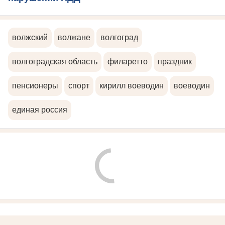
волжский
волжане
волгоград
волгоградская область
филаретто
праздник
пенсионеры
спорт
кирилл воеводин
воеводин
единая россия