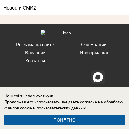
Новости СМИ2
Реклама на сайте
О компании
Вакансии
Информация
Контакты
Свидетельство о регистрации СМИ: Эл № ФС 77-76240, выдано
Наш сайт использует куки.
Федеральной службой по надзору в сфере связи, информационных
технологий и массовых коммуникаций (Роскомнадзор) 19 июля 2019 г.
Продолжая его использовать, вы даете согласие на обработку
файлов cookie
и пользовательских данных.
ПОНЯТНО