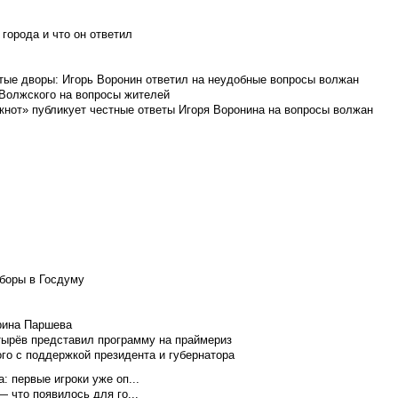
города и что он ответил
итые дворы: Игорь Воронин ответил на неудобные вопросы волжан
 Волжского на вопросы жителей
кнот» публикует честные ответы Игоря Воронина на вопросы волжан
боры в Госдуму
Ирина Паршева
тырёв представил программу на праймериз
го с поддержкой президента и губернатора
 первые игроки уже оп...
 что появилось для го...