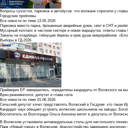
Вопросы сухостоя, парковок и автобусов: что волжане спросили у главы 
Городские проблемы
Все новости по теме
13.05.2026
Парковка вместо парка, брошенные аварийные дома, свет в СНТ и разб
Мусорный коллапс в частном секторе и новая маршрутка: ответы главы
Завалы на кладбище, гибнущие березы и крик души микрорайонов: «Бло
Выборы в ГД-2026
Праймериз ЕР завершились: определены кандидаты от Волжского на вы
Врач-реаниматолог, депутат и глава села
Все новости по теме
01.06.2026
Сельский депутат хочет представлять Волжский в Госдуме: кто такая 
Кандидат наук обещает устроить волжских школьников на заводы: Бога
Воспитатель из Волгограда Ольга Анохина метит в депутаты от Волжско
В Волжском установили антивандальные столы для настольного тенниса:
Парк «Новый город» в Волжском: благоустройство завершено досрочно —