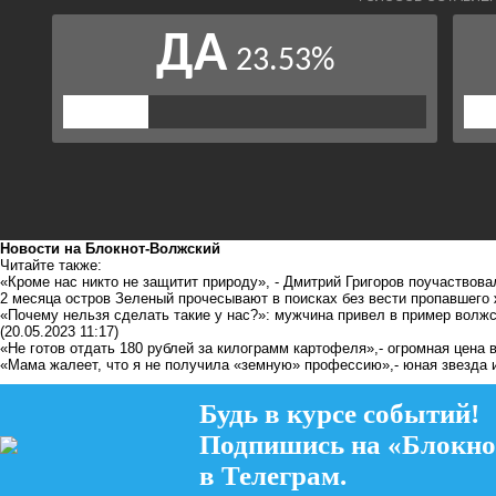
Новости на Блoкнoт-Волжский
Читайте также:
«Кроме нас никто не защитит природу», - Дмитрий Григоров поучаствов
2 месяца остров Зеленый прочесывают в поисках без вести пропавшего
«Почему нельзя сделать такие у нас?»: мужчина привел в пример волж
(20.05.2023 11:17)
«Не готов отдать 180 рублей за килограмм картофеля»,- огромная цена
«Мама жалеет, что я не получила «земную» профессию»,- юная звезда 
Будь в курсе событий!
Подпишись на «Блокно
в Телеграм.