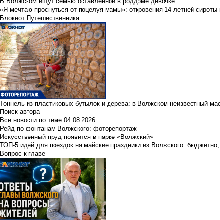
В Волжском ищут семью оставленной в роддоме девочке
«Я мечтаю проснуться от поцелуя мамы»: откровения 14-летней сироты 
Блокнот Путешественника
Тоннель из пластиковых бутылок и дерева: в Волжском неизвестный ма
Поиск автора
Все новости по теме
04.08.2026
Рейд по фонтанам Волжского: фоторепортаж
Искусственный пруд появится в парке «Волжский»
ТОП-5 идей для поездок на майские праздники из Волжского: бюджетно,
Вопрос к главе