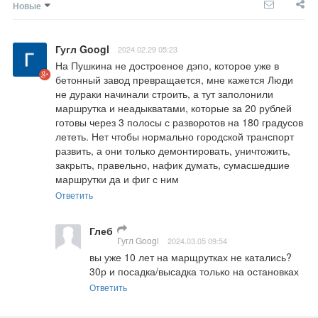
Новые
Гугл Googl
2024.02.29 05:23
На Пушкина не достроеное дэпо, которое уже в 
бетонный завод превращается, мне кажется Люди 
не дураки начинали строить, а тут заполонили 
маршрутка и неадыкватами, которые за 20 рублей 
готовы через 3 полосы с разворотов на 180 градусов 
лететь. Нет чтобы нормально городской транспорт 
развить, а они только демонтировать, уничтожить, 
закрыть, правельно, нафик думать, сумасшедшие 
маршрутки да и фиг с ним
Ответить
Глеб
Гугл Googl
2024.03.05 09:54
вы уже 10 лет на марщрутках не катались? 
30р и посадка/высадка только на остановках
Ответить