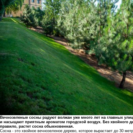
Вечнозеленые сосны радуют волжан уже много лет на главных ули
и насыщают приятным ароматом городской воздух. Без хвойного де
правило, растет сосна обыкновенная.
Сосна - это хвойное вечнозеленое дерево, которое вырастает до 30 мет