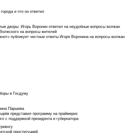
города и что он ответил
итые дворы: Игорь Воронин ответил на неудобные вопросы волжан
 Волжского на вопросы жителей
кнот» публикует честные ответы Игоря Воронина на вопросы волжан
боры в Госдуму
Ирина Паршева
тырёв представил программу на праймериз
го с поддержкой президента и губернатора
тревогу
детской проституцией