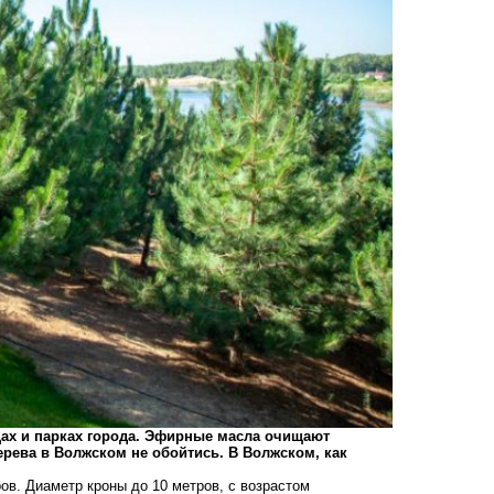
цах и парках города. Эфирные масла очищают
рева в Волжском не обойтись. В Волжском, как
ров. Диаметр кроны до 10 метров, с возрастом