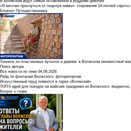
В Волжском ищут семью оставленной в роддоме девочке
«Я мечтаю проснуться от поцелуя мамы»: откровения 14-летней сироты 
Блокнот Путешественника
Тоннель из пластиковых бутылок и дерева: в Волжском неизвестный ма
Поиск автора
Все новости по теме
04.08.2026
Рейд по фонтанам Волжского: фоторепортаж
Искусственный пруд появится в парке «Волжский»
ТОП-5 идей для поездок на майские праздники из Волжского: бюджетно,
Вопрос к главе