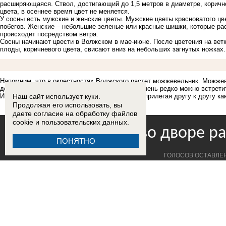
расширяющаяся. Ствол, достигающий до 1,5 метров в диаметре, коричне
цвета, в осеннее время цвет не меняется.
У сосны есть мужские и женские цветы. Мужские цветы красноватого цве
побегов. Женские – небольшие зеленые или красные шишки, которые ра
происходит посредством ветра.
Сосны начинают цвести в Волжском в мае-июне. После цветения на ве
плоды, коричневого цвета, свисают вниз на небольших загнутых ножках.
Напомним, что в окрестностях Волжского растет можжевельник.
Можжев
деревца,
достигающие в высоту 1,5 метров. Очень редко можно встретит
Наш сайт использует куки.
Иголки старого растения уплощаются, плотно прилегая другу к другу ка
Продолжая его использовать, вы
даете согласие на обработку
файлов
cookie
и пользовательских данных.
ПОНЯТНО