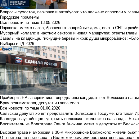
Вопросы сухостоя, парковок и автобусов: что волжане спросили у главы 
Городские проблемы
Все новости по теме
13.05.2026
Парковка вместо парка, брошенные аварийные дома, свет в СНТ и разб
Мусорный коллапс в частном секторе и новая маршрутка: ответы главы
Завалы на кладбище, гибнущие березы и крик души микрорайонов: «Бло
Выборы в ГД-2026
Праймериз ЕР завершились: определены кандидаты от Волжского на вы
Врач-реаниматолог, депутат и глава села
Все новости по теме
01.06.2026
Сельский депутат хочет представлять Волжский в Госдуме: кто такая 
Кандидат наук обещает устроить волжских школьников на заводы: Бога
Воспитатель из Волгограда Ольга Анохина метит в депутаты от Волжско
Высокая трава и амброзия в 30‑м микрорайоне Волжского: жители бьют 
От притона до приговора: в Волжском осудили организаторов салона с 