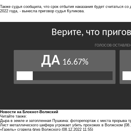
Также судья сообщила, что срок отбытия наказания будет считаться со 
2022 года, - вынесла приговор судья Куликова.
Новости на Блoкнoт-Волжский
Читайте также:
Дыра в земле и затопленная Пушкина: фоторепортаж с места прорыва 
Лист металлического шифера угрожает убить прохожих в Волжском
(08.
«Газель» сгорела близ Волжского
(08.12.2022 11:55)