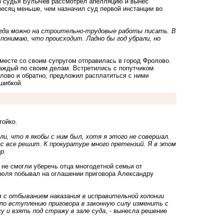
то судья Булычев рассмотрел апелляцию и вынес
месяц меньше, чем назначил суд первой инстанции во
когда можно на строительно-трудовые работы писать. В
понимаю, что происходит. Ладно бы год убрали, но
вместе со своим супругом отправилась в город Фролово.
 каждый по своим делам. Встретились с попутчиком
лово и обратно, предложил расплатиться с ними
ошибкой.
тойко.
ли, что я якобы с ним был, хотя я этого не совершал.
ас все решит. К прокуратуре много претензий. Я в этом
р.
не смогли уберечь отца многодетной семьи от
 июля побывал на
оглашении приговора
Александру
в с отбыванием наказания в исправительной колонии
по вступлению приговора в законную силу изменить с
у и взять под стражу в зале суда
, - вынесла решение