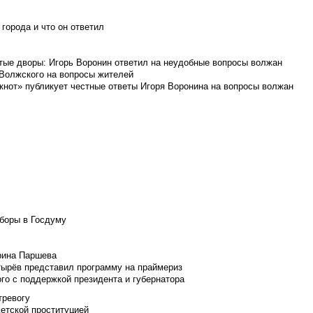
города и что он ответил
итые дворы: Игорь Воронин ответил на неудобные вопросы волжан
 Волжского на вопросы жителей
кнот» публикует честные ответы Игоря Воронина на вопросы волжан
боры в Госдуму
Ирина Паршева
тырёв представил программу на праймериз
го с поддержкой президента и губернатора
тревогу
детской проституцией