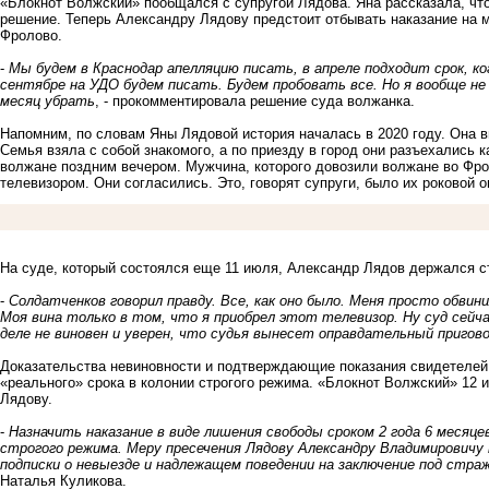
«Блокнот Волжский» пообщался с супругой Лядова. Яна рассказала, ч
решение. Теперь Александру Лядову предстоит отбывать наказание на 
Фролово.
-
Мы будем в Краснодар апелляцию писать, в апреле подходит срок, 
сентябре на УДО будем писать. Будем пробовать все. Но я вообще не 
месяц убрать
, - прокомментировала решение суда волжанка.
Напомним, по словам Яны Лядовой
история началась
в 2020 году. Она 
Семья взяла с собой знакомого, а по приезду в город они разъехались
волжане поздним вечером. Мужчина, которого довозили волжане во Фро
телевизором. Они согласились. Это, говорят супруги, было их роковой 
На суде
, который состоялся еще 11 июля, Александр Лядов держался с
-
Солдатченков говорил правду. Все, как оно было. Меня просто обвини
Моя вина только в том, что я приобрел этот телевизор. Ну суд сейч
деле не виновен и уверен, что судья вынесет оправдательный пригово
Доказательства невиновности и подтверждающие показания свидетелей 
«реального» срока в колонии строгого режима. «Блокнот Волжский» 12
Лядову.
-
Назначить наказание в виде лишения свободы сроком 2 года 6 месяце
строгого режима. Меру пресечения Лядову Александру Владимировичу 
подписки о невыезде и надлежащем поведении на заключение под страж
Наталья Куликова.