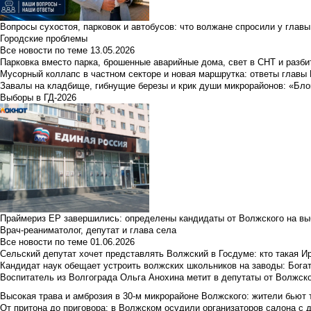
Вопросы сухостоя, парковок и автобусов: что волжане спросили у главы 
Городские проблемы
Все новости по теме
13.05.2026
Парковка вместо парка, брошенные аварийные дома, свет в СНТ и разб
Мусорный коллапс в частном секторе и новая маршрутка: ответы главы
Завалы на кладбище, гибнущие березы и крик души микрорайонов: «Бло
Выборы в ГД-2026
Праймериз ЕР завершились: определены кандидаты от Волжского на вы
Врач-реаниматолог, депутат и глава села
Все новости по теме
01.06.2026
Сельский депутат хочет представлять Волжский в Госдуме: кто такая 
Кандидат наук обещает устроить волжских школьников на заводы: Бога
Воспитатель из Волгограда Ольга Анохина метит в депутаты от Волжско
Высокая трава и амброзия в 30‑м микрорайоне Волжского: жители бьют 
От притона до приговора: в Волжском осудили организаторов салона с 