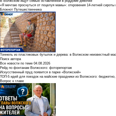
В Волжском ищут семью оставленной в роддоме девочке
«Я мечтаю проснуться от поцелуя мамы»: откровения 14-летней сироты 
Блокнот Путешественника
Тоннель из пластиковых бутылок и дерева: в Волжском неизвестный ма
Поиск автора
Все новости по теме
04.08.2026
Рейд по фонтанам Волжского: фоторепортаж
Искусственный пруд появится в парке «Волжский»
ТОП-5 идей для поездок на майские праздники из Волжского: бюджетно,
Вопрос к главе