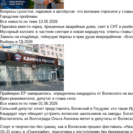
Вопросы сухостоя, парковок и автобусов: что волжане спросили у главы 
Городские проблемы
Все новости по теме
13.05.2026
Парковка вместо парка, брошенные аварийные дома, свет в СНТ и разб
Мусорный коллапс в частном секторе и новая маршрутка: ответы главы
Завалы на кладбище, гибнущие березы и крик души микрорайонов: «Бло
Выборы в ГД-2026
Праймериз ЕР завершились: определены кандидаты от Волжского на вы
Врач-реаниматолог, депутат и глава села
Все новости по теме
01.06.2026
Сельский депутат хочет представлять Волжский в Госдуме: кто такая 
Кандидат наук обещает устроить волжских школьников на заводы: Бога
Воспитатель из Волгограда Ольга Анохина метит в депутаты от Волжско
Спорт и творчество без границ: как в Волжском прошел фестиваль «Наз
10–11 класс в «Годографе»: подготовка к поступлению без бюрократии и