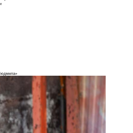
и
«Людмила»