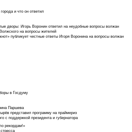
города и что он ответил
итые дворы: Игорь Воронин ответил на неудобные вопросы волжан
 Волжского на вопросы жителей
кнот» публикует честные ответы Игоря Воронина на вопросы волжан
боры в Госдуму
Ирина Паршева
тырёв представил программу на праймериз
го с поддержкой президента и губернатора
ло рекордам!»
 стресса