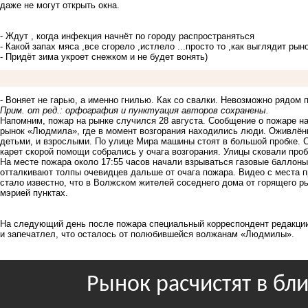
даже не могут открыть окна.
- Ждут , когда инфекция начнёт по городу распространяться
- Какой запах мяса ,все сгорело ,истлело ...просто то ,как выглядит рын
- Придёт зима укроет снежком и не будет вонять)
- Воняет не гарью, а именно гнилью. Как со свалки. Невозможно рядом 
Прим. от ред.: орфография и пунктуация авторов сохранены.
Напомним, пожар на рынке случился 28 августа. Сообщение о пожаре на
рынок
«Людмила», где в момент возгорания находились люди. Оживлённа
детьми, и взрослыми. По улице Мира машины стоят в большой пробке. 
карет скорой помощи собрались у очага возгорания. Улицы
сковали проб
На месте пожара около 17:55 часов
начали взрываться газовые баллоны
отталкивают толпы очевидцев дальше от очага пожара. Видео с места
стало известно, что в Волжском жителей соседнего дома от горящего
мэрией пунктах.
На следующий день после пожара специальный корреспондент редакци
и
запечатлел
, что осталось от полюбившейся волжанам «Людмилы».