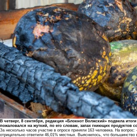
В четверг, 8 сентября, редакция «Блокнот Волжский» подвела итог
пожаловался на жуткий, по его словам,
запах гниющих продуктов
со
За несколько часов участие в опросе приняли 163 человека. На вопрос:
отрицательно ответили 46,01% местных. Выяснилось, что большинство