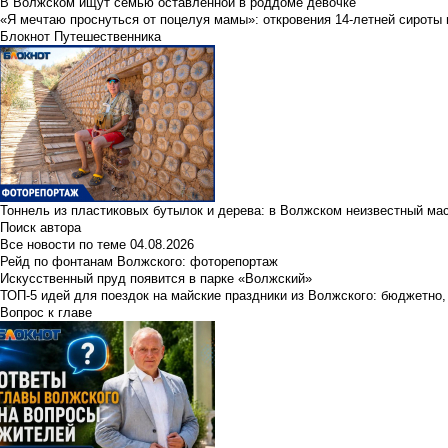
В Волжском ищут семью оставленной в роддоме девочке
«Я мечтаю проснуться от поцелуя мамы»: откровения 14-летней сироты 
Блокнот Путешественника
Тоннель из пластиковых бутылок и дерева: в Волжском неизвестный ма
Поиск автора
Все новости по теме
04.08.2026
Рейд по фонтанам Волжского: фоторепортаж
Искусственный пруд появится в парке «Волжский»
ТОП-5 идей для поездок на майские праздники из Волжского: бюджетно,
Вопрос к главе