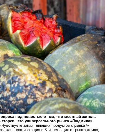
и опроса под новостью о том, что местный житель
 сгоревшего универсального рынка «Людмила».
 «Чувствуете запах гниющих продуктов с рынка?»
 волжан, проживающих в близлежащих от рынка домах,