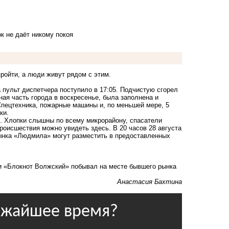
ок не даёт никому покоя
пройти, а люди живут рядом с этим.
 пульт диспетчера поступило в 17:05. Подчистую
сгорел
я часть города в воскресенье, была заполнена и
Спецтехника, пожарные машины и, по меньшей мере, 5
ки
.
. Хлопки слышны по всему микрорайону, спасатели
 происшествия можно увидеть
здесь
. В 20 часов 28 августа
 рынка «Людмила»
могут разместить
в предоставленных
и «Блокнот Волжский» побывал на месте бывшего рынка
Анастасия Бахтина