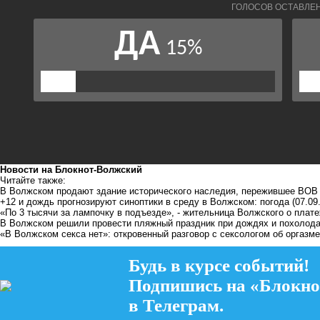
Новости на Блoкнoт-Волжский
Читайте также:
В Волжском продают здание исторического наследия, пережившее ВОВ 
+12 и дождь прогнозируют синоптики в среду в Волжском: погода
(07.09
«По 3 тысячи за лампочку в подъезде», - жительница Волжского о плате
В Волжском решили провести пляжный праздник при дождях и похолод
«В Волжском секса нет»: откровенный разговор с сексологом об оргазме
Будь в курсе событий!
Подпишись на «Блокно
в Телеграм.