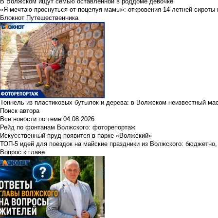
В Волжском ищут семью оставленной в роддоме девочке
«Я мечтаю проснуться от поцелуя мамы»: откровения 14-летней сироты 
Блокнот Путешественника
Тоннель из пластиковых бутылок и дерева: в Волжском неизвестный ма
Поиск автора
Все новости по теме
04.08.2026
Рейд по фонтанам Волжского: фоторепортаж
Искусственный пруд появится в парке «Волжский»
ТОП-5 идей для поездок на майские праздники из Волжского: бюджетно,
Вопрос к главе