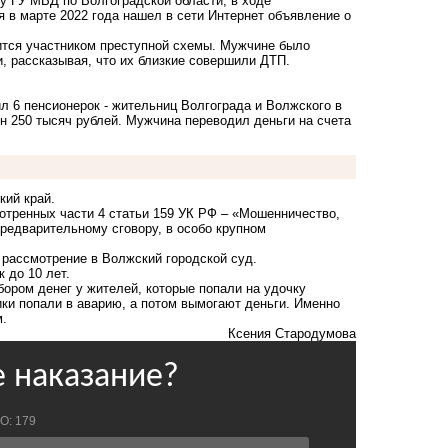
у ГУ МВД по Волгоградской области, в ходе
я в марте 2022 года нашел в сети Интернет объявление о
ится участником преступной схемы. Мужчине было
, рассказывая, что их близкие совершили ДТП.
ил 6 пенсионерок - жительниц Волгограда и Волжского в
он 250 тысяч рублей. Мужчина переводил деньги на счета
ий край.
отренных части 4 статьи 159 УК РФ – «Мошенничество,
редварительному сговору, в особо крупном
 рассмотрение в Волжский городской суд.
 до 10 лет.
бором денег у жителей, которые попали на удочку
ики попали в аварию, а потом вымогают деньги. Именно
м.
Ксения Стародумова