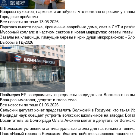
Вопросы сухостоя, парковок и автобусов: что волжане спросили у главы 
Городские проблемы
Все новости по теме
13.05.2026
Парковка вместо парка, брошенные аварийные дома, свет в СНТ и разб
Мусорный коллапс в частном секторе и новая маршрутка: ответы главы
Завалы на кладбище, гибнущие березы и крик души микрорайонов: «Бло
Выборы в ГД-2026
Праймериз ЕР завершились: определены кандидаты от Волжского на вы
Врач-реаниматолог, депутат и глава села
Все новости по теме
01.06.2026
Сельский депутат хочет представлять Волжский в Госдуме: кто такая 
Кандидат наук обещает устроить волжских школьников на заводы: Бога
Воспитатель из Волгограда Ольга Анохина метит в депутаты от Волжско
В Волжском установили антивандальные столы для настольного тенниса:
Парк «Новый город» в Волжском: благоустройство завершено досрочно —