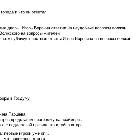
города и что он ответил
итые дворы: Игорь Воронин ответил на неудобные вопросы волжан
 Волжского на вопросы жителей
кнот» публикует честные ответы Игоря Воронина на вопросы волжан
боры в Госдуму
Ирина Паршева
тырёв представил программу на праймериз
го с поддержкой президента и губернатора
 первые игроки уже оп...
 что появилось для го...