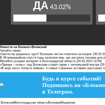
Новости на Блoкнoт-Волжский
Читайте также:
Смогли бы разрезать труп? Волжане честно ответили на вопрос
(30.03.2
В 38 микрорайоне спустя годы залатали яму, где застряла техника для 
МегаФон ускорил интернет в Волгоградской области
(29.03.2023 14:00)
«Приора – огонь»: под Волжским сгорел гараж с легковушкой внутри
(29
«В морг могут попасть живые»: о самых страшных историях рассказал 
Будь в курсе событий!
Подпишись на «Блокно
в Телеграм.
Волжский
Волгоградская область
Волжане
Мошенник