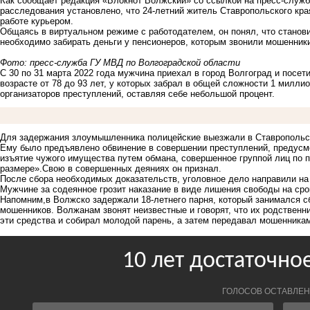
Как сообщает редакция «Блокнот Волжский» со ссылкой на пресс-служб
расследования установлено, что 24-летний житель Ставропольского кра
работе курьером.
Общаясь в виртуальном режиме с работодателем, он понял, что станов
необходимо забирать деньги у пенсионеров, которым звонили мошенники
Фото: пресс-служба ГУ МВД по Волгоградской области
С 30 по 31 марта 2022 года мужчина приехал в город Волгоград и посет
возрасте от 78 до 93 лет, у которых забрал в общей сложности 1 милли
организаторов преступлений, оставляя себе небольшой процент.
Для задержания злоумышленника полицейские выезжали в Ставропольск
Ему было предъявлено обвинение в совершении преступлений, предусм
изъятие чужого имущества путем обмана, совершенное группой лиц по п
размере».Свою в совершенных деяниях он признал.
После сбора необходимых доказательств, уголовное дело направили на
Мужчине за содеянное грозит наказание в виде лишения свободы на срок
Напомним,в Волжско
задержали 18-летнего парня
, который занимался с
мошенников. Волжанам звонят неизвестные и говорят, что их родственн
эти средства и собирал молодой парень, а затем передавал мошенника