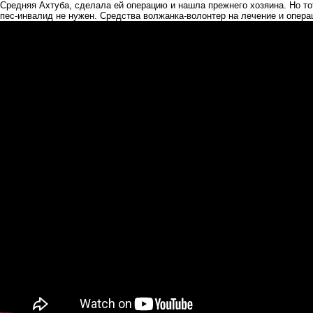
Средняя Ахтуба, сделала ей операцию и нашла прежнего хозяина. Но тот
пес-инвалид не нужен. Средства волжанка-волонтер на лечение и опера