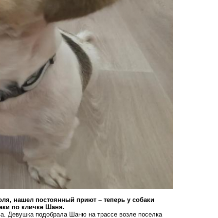
юля, нашел постоянный приют – теперь у собаки
аки по кличке Шаня.
ва. Девушка
подобрала Шаню
на трассе возле поселка