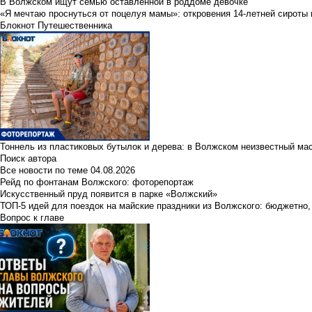
В Волжском ищут семью оставленной в роддоме девочке
«Я мечтаю проснуться от поцелуя мамы»: откровения 14-летней сироты 
Блокнот Путешественника
Тоннель из пластиковых бутылок и дерева: в Волжском неизвестный ма
Поиск автора
Все новости по теме
04.08.2026
Рейд по фонтанам Волжского: фоторепортаж
Искусственный пруд появится в парке «Волжский»
ТОП-5 идей для поездок на майские праздники из Волжского: бюджетно,
Вопрос к главе