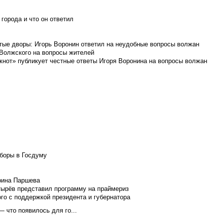
города и что он ответил
итые дворы: Игорь Воронин ответил на неудобные вопросы волжан
 Волжского на вопросы жителей
кнот» публикует честные ответы Игоря Воронина на вопросы волжан
боры в Госдуму
Ирина Паршева
тырёв представил программу на праймериз
го с поддержкой президента и губернатора
 что появилось для го...