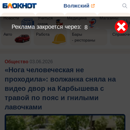
Волжский
Новости
Учиться
Медицина
Магазины
готов
Реклама закроется через:
5
Авто
Работа
Бары
Справоч
- рестораны
Общество
03.06.2026
«Нога человеческая не
проходила»: волжанка сняла на
видео двор на Карбышева с
травой по пояс и гнилыми
лавочками