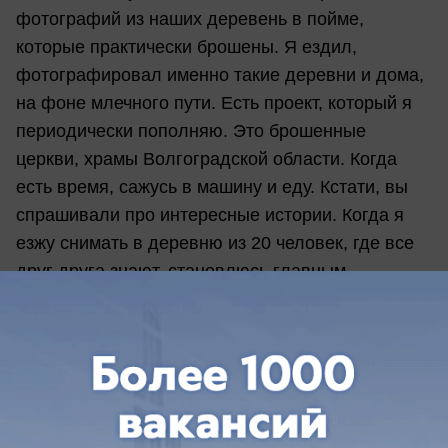
фотографий из наших деревень в пойме,
которые практически брошены. Я ездил,
фотографировал именно такие деревни и дома,
на фоне млечного пути. Есть проект, который я
периодически пополняю. Это брошенные
церкви, храмы Волгоградской области. Когда
есть время, сажусь в машину и еду. Кстати, вы
спрашивали про интересные истории. Когда я
езжу снимать в деревню из 20 человек, где все
друг друга знают, становлюсь главным
объектом. Обязательно подходят жители,
спрашивают, что я тут делаю, почему тут летает
неопознанный объект в виде дрона, что это
такое и так далее. А в последствии уже
приглашают на чай домой, когда я пятый-
десятый раз приезжаю. Налаживаю контакт,