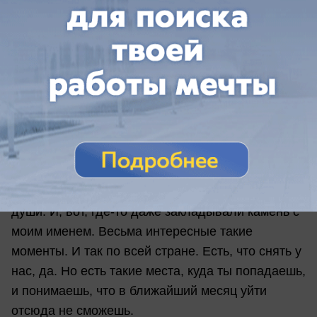
слушаю истории. И на фоне этого тоже есть
масса задумок, которые хотелось бы
реализовать в виде фотопроектов. Также и
съемка церквей. Обычно я приезжаю в села,
спрашиваю, что и как, навожу справки. Всегда
находятся те, кто присматривают за этим
зданием. Общаюсь с ними, мне рассказывают
историю. Есть даже церкви, которым я делал
пожертвования. Ну это не в плане того, что я
горжусь или не горжусь этим. Это скорее крик
души. И, вот, где-то даже закладывали камень с
моим именем. Весьма интересные такие
моменты. И так по всей стране. Есть, что снять у
нас, да. Но есть такие места, куда ты попадаешь,
и понимаешь, что в ближайший месяц уйти
отсюда не сможешь.