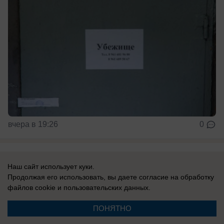
вчера в 19:26
0
Здоровье
Наш сайт использует куки.
«Вместе мы победим рак»: глава
Продолжая его использовать, вы даете согласие на обработку
Волжского выступил на международной
файлов cookie
и пользовательских данных.
конференции эндоскопистов
ПОНЯТНО
Проходит в Волжском