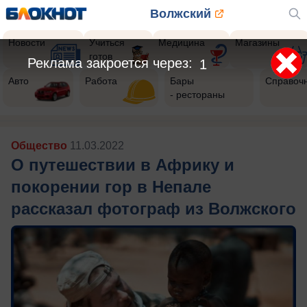
Волжский
Новости
Учиться
Медицина
Магазины
готов
Авто
Работа
Бары
Справоч
- рестораны
Общество
11.03.2022
О путешествии в Африку и
покорении гор в Непале
рассказал фотограф из Волжского