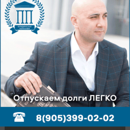
вчера в 18:30
0
Общество
В Волжском на целый день от света
отключат СНТ
Причины