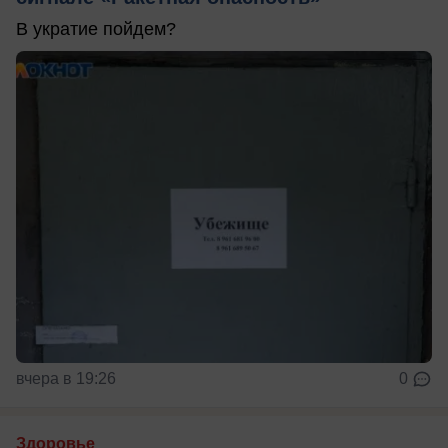
В укратие пойдем?
вчера в 19:26
0
Здоровье