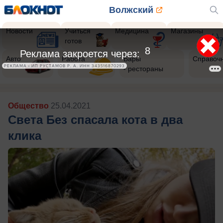
Волжский
Новости
Учиться
Медицина
Магазины
готов
6
Реклама закроется через:
Авто
Работа
Бары
Справоч
РЕКЛАМА • ИП РУСТАМОВ Р. А. ИНН 343516870293
- рестораны
Общество
25.04.2021
Света Без спасала кота в два
клика