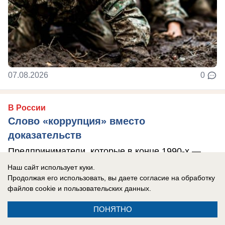
07.08.2026
0
В России
Слово «коррупция» вместо
доказательств
Предприниматели, которые в конце 1990-х —
начале 2000-х годов построили инфраструктуру
Наш сайт использует куки.
Продолжая его использовать, вы даете согласие на обработку
ВДЦ «Смена», оцененную государством в ...
файлов cookie
и пользовательских данных.
ПОНЯТНО