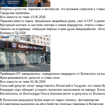
Вопросы сухостоя, парковок и автобусов: что волжане спросили у главы 
Городские проблемы
Все новости по теме
13.05.2026
Парковка вместо парка, брошенные аварийные дома, свет в СНТ и разб
Мусорный коллапс в частном секторе и новая маршрутка: ответы главы
Завалы на кладбище, гибнущие березы и крик души микрорайонов: «Бло
Выборы в ГД-2026
Праймериз ЕР завершились: определены кандидаты от Волжского на вы
Врач-реаниматолог, депутат и глава села
Все новости по теме
01.06.2026
Сельский депутат хочет представлять Волжский в Госдуме: кто такая 
Кандидат наук обещает устроить волжских школьников на заводы: Бога
Воспитатель из Волгограда Ольга Анохина метит в депутаты от Волжско
В Волжском разыграли Кубок мэра по падел-теннису: фоторепортаж
4,4 миллиона выделили на обустройство платных парковок в Волжском