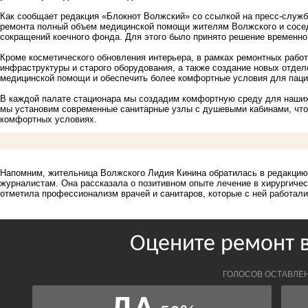
Как сообщает редакция «Блокнот Волжский» со ссылкой на пресс-службу
ремонта полный объем медицинской помощи жителям Волжского и сосед
сокращений коечного фонда. Для этого было принято решение временно
Кроме косметического обновления интерьера, в рамках ремонтных рабо
инфраструктуры и старого оборудования, а также создание новых отдел
медицинской помощи и обеспечить более комфортные условия для паци
В каждой палате стационара мы создадим комфортную среду для наших 
мы установим современные санитарные узлы с душевыми кабинами, что
комфортных условиях.
Напомним, жительница Волжского Лидия Кинина
обратилась в редакци
журналистам. Она рассказала о позитивном опыте лечение в хирургич
отметила профессионализм врачей и санитаров, которые с ней работали,