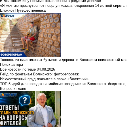
В Волжском ищут семью оставленной в роддоме девочке
«Я мечтаю проснуться от поцелуя мамы»: откровения 14-летней сироты 
Блокнот Путешественника
Тоннель из пластиковых бутылок и дерева: в Волжском неизвестный ма
Поиск автора
Все новости по теме
04.08.2026
Рейд по фонтанам Волжского: фоторепортаж
Искусственный пруд появится в парке «Волжский»
ТОП-5 идей для поездок на майские праздники из Волжского: бюджетно,
Вопрос к главе