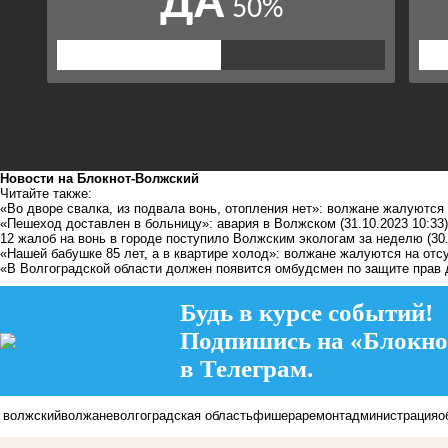
Новости на Блoкнoт-Волжский
Читайте также:
«Во дворе свалка, из подвала вонь, отопления нет»: волжане жалуются
«Пешеход доставлен в больницу»: авария в Волжском
(31.10.2023 10:33)
12 жалоб на вонь в городе поступило Волжским экологам за неделю
(30
«Нашей бабушке 85 лет, а в квартире холод»: волжане жалуются на отс
«В Волгоградской области должен появится омбудсмен по защите прав д
Будь в курсе событий!
Подпишись на «Блокно
в Телеграм.
волжский
волжане
волгоградская область
фишера
ремонт
администрация
о