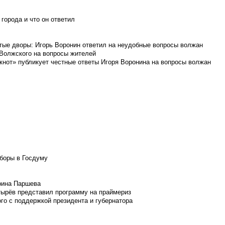
города и что он ответил
итые дворы: Игорь Воронин ответил на неудобные вопросы волжан
 Волжского на вопросы жителей
кнот» публикует честные ответы Игоря Воронина на вопросы волжан
боры в Госдуму
Ирина Паршева
тырёв представил программу на праймериз
го с поддержкой президента и губернатора