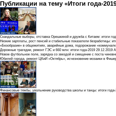
Публикации на тему «Итоги года-201
Скандальные выборы, отставка Орешкиной и дружба с Китаем: итоги год
Низкие зарплаты, рост пенсий и стабильные показатели безработицы: ит
«Безобразие» в общежитиях, аварийные дома, подорожание «коммуналки
Дорожные трагедии, ремонт ГЭС и 660 млн: итоги года-2019
29.12.2019
А
Новое футбольное поле, зарядка со звездой и смещение с поста чиновни
Юбилей города, ремонт ЦКиИ «Октябрь», исчезновение мозаики в Фишера
Финансовые тяжбы, увольнение руководства школы и танцы: итоги года-