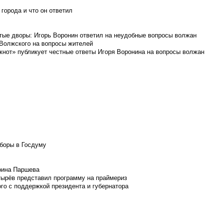
города и что он ответил
итые дворы: Игорь Воронин ответил на неудобные вопросы волжан
 Волжского на вопросы жителей
кнот» публикует честные ответы Игоря Воронина на вопросы волжан
боры в Госдуму
Ирина Паршева
тырёв представил программу на праймериз
го с поддержкой президента и губернатора