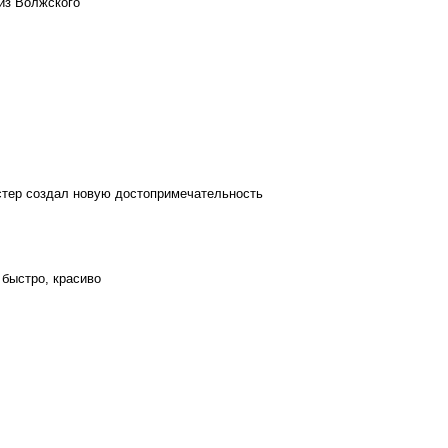
из Волжского
стер создал новую достопримечательность
 быстро, красиво