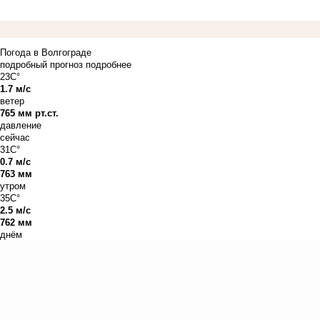
Погода в Волгограде
подробный прогноз
подробнее
23C°
1.7 м/с
ветер
765 мм рт.ст.
давление
сейчас
31C°
0.7 м/с
763 мм
утром
35C°
2.5 м/с
762 мм
днём